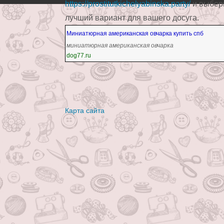
https://prostitutkichelyabinska.party/
и выбер
лучший вариант для вашего досуга.
Миниатюрная американская овчарка купить спб
миниатюрная американская овчарка
dog77.ru
Карта сайта