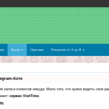
лия
Бисер
Оригами
Рукоделие от А до Я
legram-боте
ния записи клиентов никуда. Мало того, что нужно видеть свое р
иант:
сервис VisitTime.
но
.