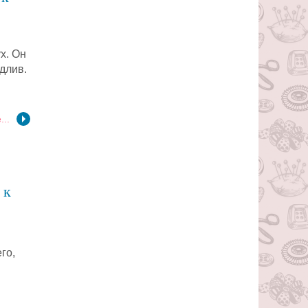
х. Он
длив.
...
 к
го,