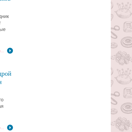
дник
т
лые
...
дрой
н
то
ая
...