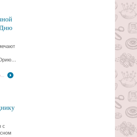
чной
 Дню
мечают
у Юрию…
...
днику
 с
есном