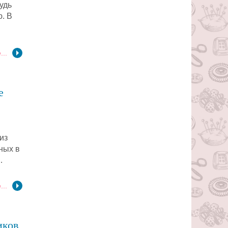
удь
. В
...
е
из
ных в
…
...
иков