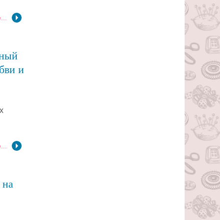
...
жный
бви и
х
...
 на