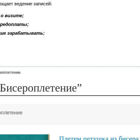
рощает ведение записей:
о визите;
 предоплаты;
ьше зарабатывать;
роплетение
“Бисероплетение”
оплетение
Плетем петушка из бисера