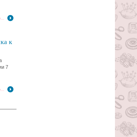
...
ка к
а
ии 7
...