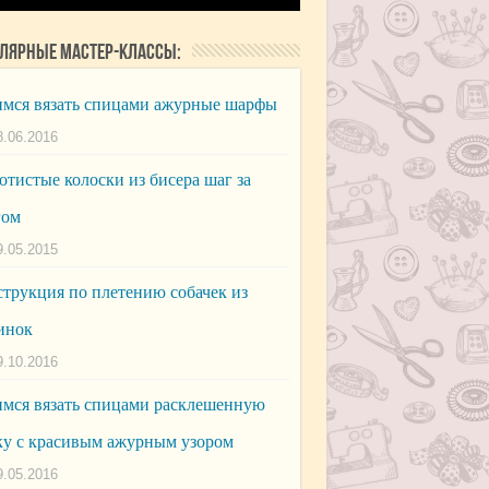
лярные мастер-классы:
мся вязать спицами ажурные шарфы
8.06.2016
отистые колоски из бисера шаг за
гом
9.05.2015
трукция по плетению собачек из
инок
9.10.2016
мся вязать спицами расклешенную
у с красивым ажурным узором
9.05.2016