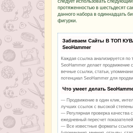
следует использовать следующий
протяженностью в шестьдесят сан
данного набора в одиннадцать би
фигурки.
Забиваем Сайты В ТОП КУВ
SeoHammer
Каждая ссылка анализируется по 
SeoHammer делает продвижение са
вечные ссылки, статьи, упоминани
потенциал SeoHammer для продви
Что умеет делать SeoHamme
— Продвижение в один клик, инте
лучших ссылок с высокой степень
— Регулярная проверка качества с
ежедневный пересчет показателей 
— Все известные форматы ссылок:
(упоминания, мнения, отзывы, стат