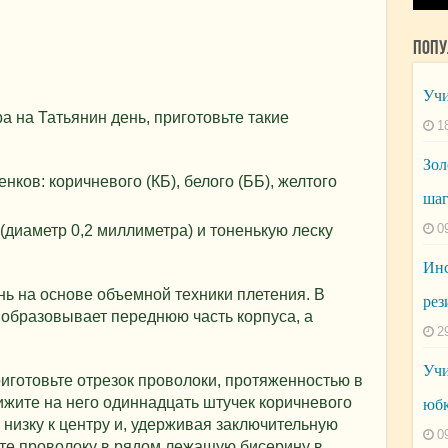
Попу
Учи
ра на Татьянин день, приготовьте такие
1
Зол
ков: коричневого (КБ), белого (ББ), желтого
ша
0
(диаметр 0,2 миллиметра) и тоненькую леску
Инс
нь на основе объемной техники плетения. В
рез
 образовывает переднюю часть корпуса, а
2
Учи
риготовьте отрезок проволоки, протяженностью в
ижите на него одиннадцать штучек коричневого
юбк
низку к центру и, удерживая заключительную
0
ите проволоку в рядом лежащую бисерину в