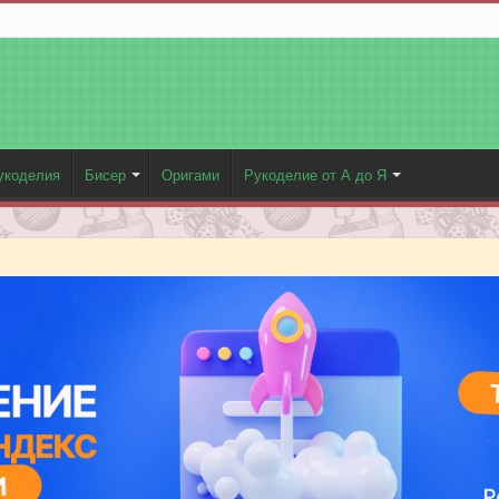
укоделия
Бисер
Оригами
Рукоделие от А до Я