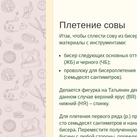
Плетение совы
Итак, чтобы сплести сову из бисе
материалы с инструментами:
бисер следующих основных оттен
(ЖБ) и черного (ЧБ);
проволоку для бисероплетения 
(семьдесят сантиметров).
Делается фигурка на Татьянин де
данном случае верхний ярус (ВЯ)
нижний (НЯ) – спинку.
Для плетения первого ряда (р.) п
сто семьдесят сантиметров и нан
бисера. Переместите полученную 
бусину с любой стороны, провед