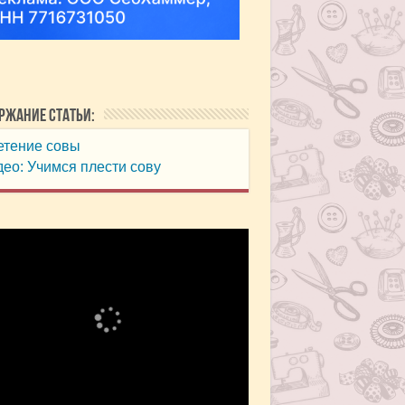
ржание статьи:
етение совы
ео: Учимся плести сову