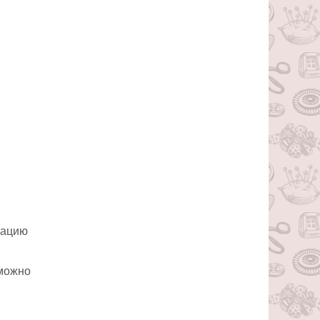
кацию
 можно