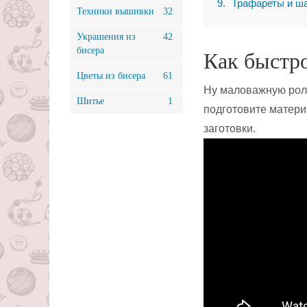
9
Трафареты и ша
Техники вышивки
32
Украшения из
42
бисера
Как быстро
Цветы из бисера
61
Ну маловажную роль
Шитье
1
подготовите матери
заготовки.