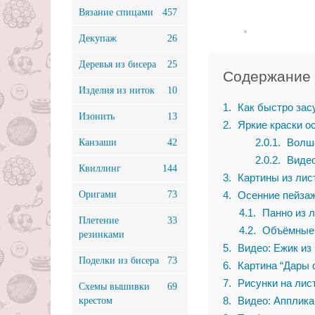
Вязание спицами
457
Декупаж
26
Деревья из бисера
25
Содержание
Изделия из ниток
10
1
Как быстро зас
Изонить
13
2
Яркие краски о
2.0.1
Волше
Канзаши
42
2.0.2
Видео
Квиллинг
144
3
Картины из лис
Оригами
73
4
Осенние пейза
4.1
Панно из 
Плетение
33
4.2
Объёмные 
резинками
5
Видео: Ежик из
Поделки из бисера
73
6
Картина “Дары 
7
Рисунки на лис
Схемы вышивки
69
8
Видео: Апплика
крестом