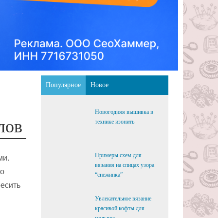
Популярное
Новое
Новогодняя вышивка в
лов
технике изонить
Примеры схем для
ми.
вязания на спицах узора
го
“снежинка”
ресить
Увлекательное вязание
красивой кофты для