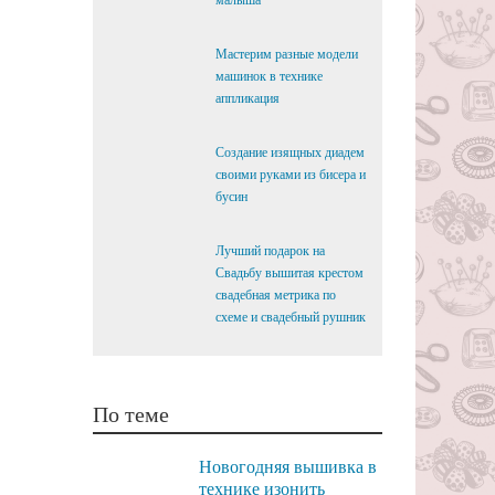
малыша
Мастерим разные модели
машинок в технике
аппликация
Создание изящных диадем
своими руками из бисера и
бусин
Лучший подарок на
Свадьбу вышитая крестом
свадебная метрика по
схеме и свадебный рушник
По теме
Новогодняя вышивка в
технике изонить