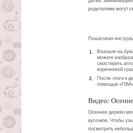
Детки, занимающиес
родителями могут с
Пошаговая инструк
Вначале на бума
можете изобрази
смастерить апп
коричневой гуаш
После этого к д
помощью «ПВА» 
Видео: Осенне
Осеннее дерево мож
кусочков. Чтобы уз
посмотреть неболь