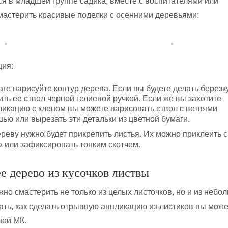
я в младшей группе садика, вместе с воспитателями или
мастерить красивые поделки с осенними деревьями:
ция:
ге нарисуйте контур дерева. Если вы будете делать березку
ть ее ствол черной гелиевой ручкой. Если же вы захотите
ликацию с кленом вы можете нарисовать ствол с ветвями
ью или вырезать эти детальки из цветной бумаги.
ереву нужно будет прикрепить листья. Их можно приклеить с
или зафиксировать тонким скотчем.
е дерево из кусочков листвы
но смастерить не только из целых листочков, но и из небо
нать, как сделать отрывную аппликацию из листиков вы мож
шой МК.