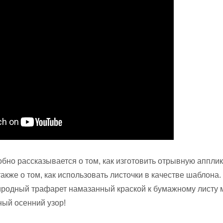
обно рассказывается о том, как изготовить отрывную аппли
 также о том, как использовать листочки в качестве шаблона.
иродный трафарет намазанный краской к бумажному листу
ный осенний узор!