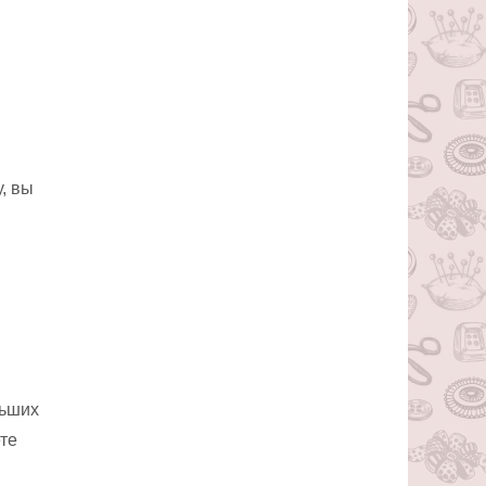
, вы
льших
ете