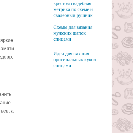
крестом свадебная
метрика по схеме и
свадебный рушник
Схемы для вязания
мужских шапок
спицами
 яркие
памяти
Идеи для вязания
едевр,
оригинальных кукол
спицами
анить
вание
ьев, а