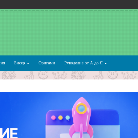
лия
Бисер
Оригами
Рукоделие от А до Я