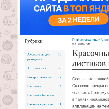
Главная страница
»
Аппл
Рубрики
материалов
Красочны
Аксессуары для
15
рукоделия
листиков
Аппликация
55
Бисероплетение
22
Осень – это волшеб
Сказочно-прекрасны
Вышивка
74
человека. Поэтому
Вышивка бисером
43
в памяти необыкнов
Вязание крючком
1
аппликаций на тем