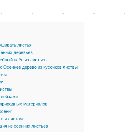
ушивать листья
сенних деревьев
бный клён из листьев
: Осеннее дерево из кусочков листвы
твы
жи
листвы
пейзажи
 природных материалов
осени”
те и листом
ция из осенних листьев