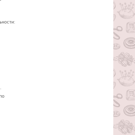
ьности:
.
 по