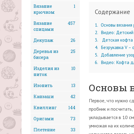
Вязание
1
Содержание
крючком
Вязание
457
1
Основы вязания 
спицами
2
Видео: Детский
3
Детская кофта д
Декупаж
26
4
Безрукавка V – 
Деревья из
25
5
Добавление узо
бисера
6
Видео: Кофта д
Изделия из
10
ниток
Основы в
Изонить
13
Канзаши
42
Первое, что нужно сд
Квиллинг
144
пробник и посчитать,
укладывается в 10 см
Оригами
73
умножая на их количе
Плетение
33