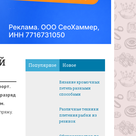
й
Популярное
Новое
Вязание кромочных
форт.
петель разными
 разряд
способами
м.
Различные техники
пряжу.
плетения рыбки из
резинок