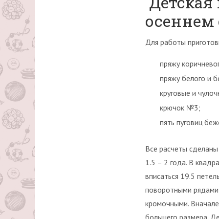
Детская 
осеннем 
Для работы приготов
пряжу коричнево
пряжу белого и 
круговые и чуло
крючок №3;
пять пуговиц беж
Все расчеты сделаны
1.5 – 2 года. В квад
вписаться 19.5 петел
поворотными рядами, 
кромочными. Вначале 
большего размера. Де