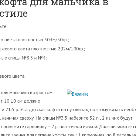
кофта для мальчика в
стиле
ьте:
го цвета плотностью 303м/50гр.;
бежевого цвета плотностью 292м/100гр.;
чные спицы №3.5 и №4;
евого цвета.
 для мальчика возрастом
рат 10:10 см должно
ь и 21.5 р. Эта детская кофта на пуговицах, поэтому вязать нео
начиная сверху. На спицы №3.5 наберите 52 п., 2 из них будут
провяжите горловину – 7 р. платочной вязкой. Дальше вяжите 
лите звенья для реглана кофты так : 1 кромочная, по 8 петель н