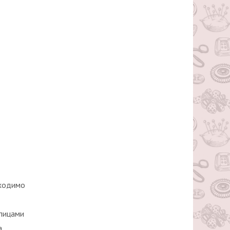
бходимо
спицами
а