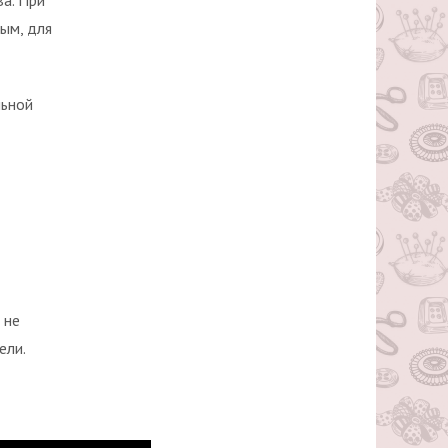
ва. При
ым, для
льной
 не
ели.