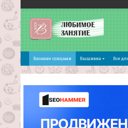
Вязание спицами
Вышивка
Все дл