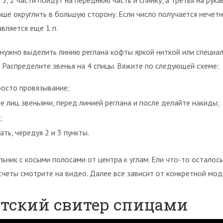
3, 2 части пойдут на переднюю часть и спинку, а третья на рука
ше округлить в большую сторону. Если число получается нечетн
вляется еще 1 п.
 нужно выделить линию реглана кофты яркой ниткой или специа
 Распределите звенья на 4 спицы. Вяжите по следующей схеме:
росто провязывание;
 лиц. звеньями, перед линией реглана и после делайте накиды;
;
ть, чередуя 2 и 3 пункты.
ьник с косыми полосами от центра к углам. Ели что-то осталось
счеты смотрите на видео. Далее все зависит от конкретной мод
етский свитер спицами