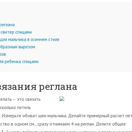
реглана
 свитер спицами
ля мальчика в осеннем стиле
образным вырезом
ров
ля ребенка спицами
язания реглана
елать – это связать
 сколько петель
. Измерьте обхват шеи мальчика. Делайте примерный расчет пет
ство в одном см., сразу отнимаем 4 на реглан. Делите общее