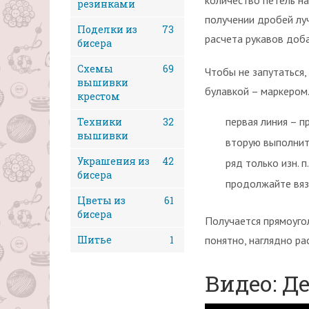
количество петель на 
резинками
получении дробей луч
Поделки из
73
расчета рукавов доба
бисера
Схемы
69
Чтобы не запутаться,
вышивки
булавкой – маркером.
крестом
первая линия – п
Техники
32
вышивки
вторую выполните
Украшения из
42
ряд только изн. п.
бисера
продолжайте вяза
Цветы из
61
бисера
Получается прямоугол
Шитье
1
понятно, наглядно ра
Видео: Д