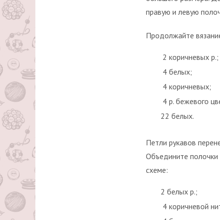
правую и левую полоч
Продолжайте вязание
2 коричневых р.;
4 белых;
4 коричневых;
4 р. бежевого цв
22 белых.
Петли рукавов перене
Объедините полочки и
схеме:
2 белых р.;
4 коричневой ни