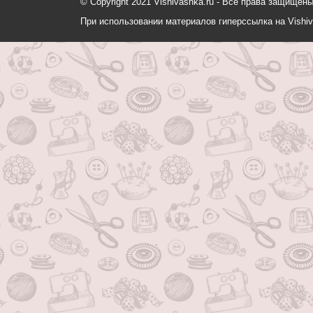
© Copyright 2021 Vishivashka.ru - Все права защи
При использовании материалов гиперссылка на Vishiv