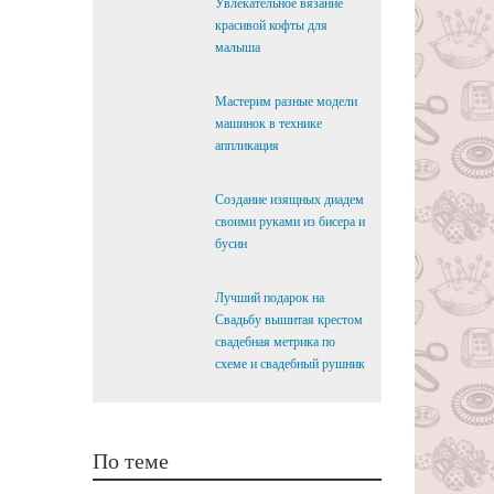
Увлекательное вязание
красивой кофты для
малыша
Мастерим разные модели
машинок в технике
аппликация
Создание изящных диадем
своими руками из бисера и
бусин
Лучший подарок на
Свадьбу вышитая крестом
свадебная метрика по
схеме и свадебный рушник
По теме