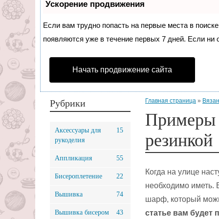
Ускорение продвижения
Если вам трудно попасть на первые места в поиск
появляются уже в течение первых 7 дней. Если ни о
Начать продвижение сайта
Главная страница
»
Вязан
Рубрики
Примеры 
Аксессуары для
15
резинкой
рукоделия
Аппликация
55
Когда на улице нас
Бисероплетение
22
необходимо иметь. 
Вышивка
74
шарф, который можн
Вышивка бисером
43
статье вам будет 