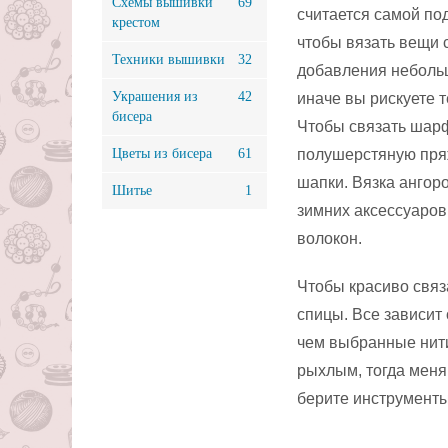
Схемы вышивки
69
считается самой по
крестом
чтобы вязать вещи 
Техники вышивки
32
добавления небольш
Украшения из
42
иначе вы рискуете т
бисера
Чтобы связать шарф
Цветы из бисера
61
полушерстяную пряж
шапки. Вязка ангор
Шитье
1
зимних аксессуаров
волокон.
Чтобы красиво связ
спицы. Все зависит
чем выбранные нити
рыхлым, тогда меняй
берите инструменты