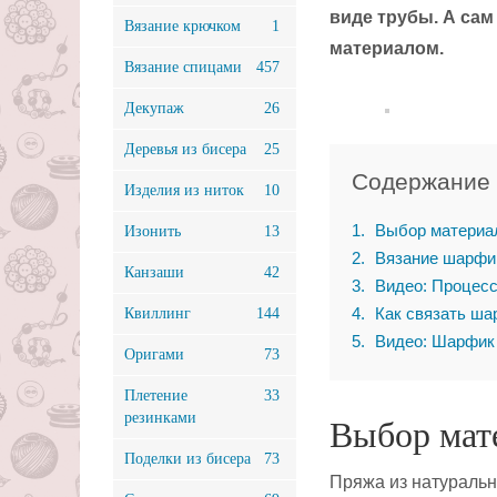
виде трубы. А сам
Вязание крючком
1
материалом.
Вязание спицами
457
Декупаж
26
Деревья из бисера
25
Содержание
Изделия из ниток
10
1
Выбор материа
Изонить
13
2
Вязание шарфи
Канзаши
42
3
Видео: Процесс
4
Как связать ша
Квиллинг
144
5
Видео: Шарфик
Оригами
73
Плетение
33
резинками
Выбор мат
Поделки из бисера
73
Пряжа из натуральн