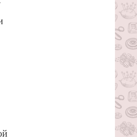
.
и
ой