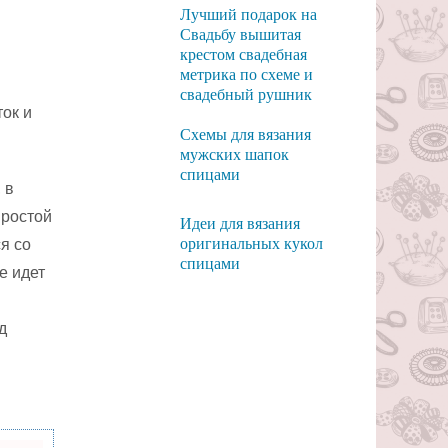
Лучший подарок на
Свадьбу вышитая
крестом свадебная
метрика по схеме и
свадебный рушник
ток и
Схемы для вязания
мужских шапок
спицами
 в
простой
Идеи для вязания
оригинальных кукол
я со
спицами
е идет
д