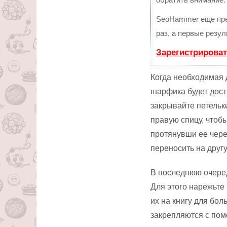
SeoHammer еще пре
раз, а первые резу
Зарегистрироват
Когда необходимая
шарфика будет дост
закрывайте петельк
правую спицу, чтоб
протянувши ее чере
переносить на другу
В последнюю очеред
Для этого нарежьте
их на книгу для бол
закрепляются с пом