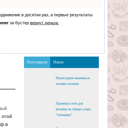
родвижение в десятки раз, а первые результаты
mmer
за бустер
вернут деньги.
Популярное
Новое
Новогодняя вышивка в
технике изонить
Примеры схем для
лый
вязания на спицах узора
“снежинка”
 этой
рф в