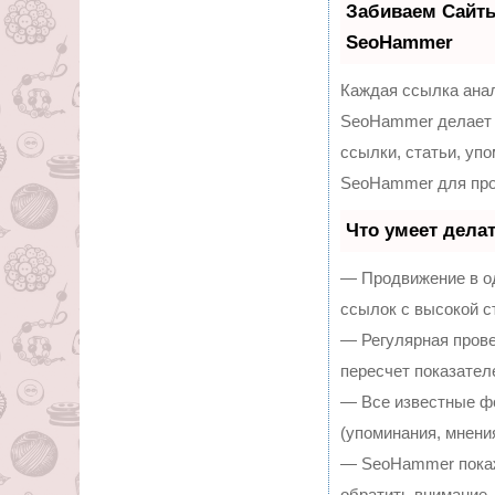
Забиваем Сайт
SeoHammer
Каждая ссылка анал
SeoHammer делает 
ссылки, статьи, уп
SeoHammer для про
Что умеет дела
— Продвижение в од
ссылок с высокой с
— Регулярная прове
пересчет показател
— Все известные ф
(упоминания, мнения
— SeoHammer покаже
обратить внимание.