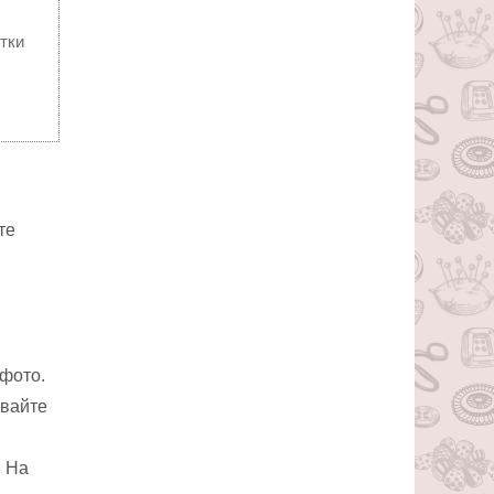
тки
те
 фото.
ывайте
. На