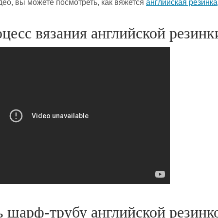
ео, вы можете посмотреть, как вяжется
английская резинка
цесс вязания английской резинк
ь шарф-трубу английской резинк