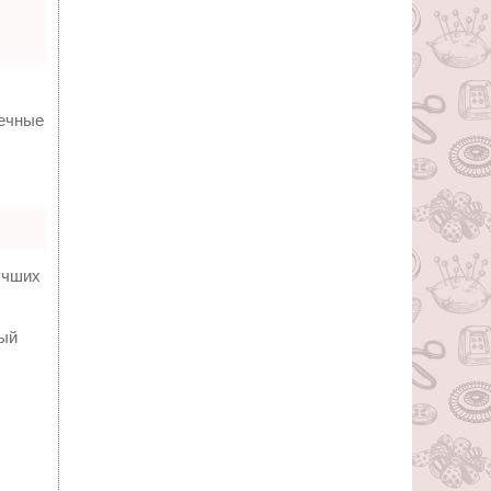
вечные
учших
ный