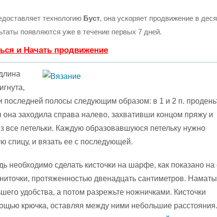
доставляет технологию
Буст
, она ускоряет продвижение в деся
льтаты появляются уже в течение первых 7 дней.
ься и Начать продвижение
 длина
игнута,
и последней полосы следующим образом: в 1 и 2 п. продень
ы она заходила справа налево, захвативши концом пряжу и
з все петельки. Каждую образовавшуюся петельку нужно
ю спицу, и вязать ее с последующей.
ь необходимо сделать кисточки на шарфе, как показано на
 ниточки, протяженностью двенадцать сантиметров. Намат
ьшего удобства, а потом разрежьте ножничками. Кисточки
ощью крючка, оставляя между ними небольшие расстояния