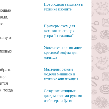
Новогодняя вышивка в
технике изонить
омощью
ками,
ло.
Примеры схем для
вязания на спицах
узора “снежинка”
таву от
и
Увлекательное вязание
опковых
красивой кофты для
малыша
Мастерим разные
обрать
модели машинок в
лще,
технике аппликация
вится
, тогда
Создание изящных
диадем своими руками
из бисера и бусин