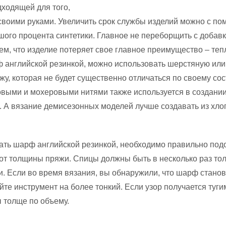
дходящей для того,
своими руками. Увеличить срок службы изделий можно с п
ого процента синтетики. Главное не переборщить с добав
ем, что изделие потеряет свое главное преимущество – теп
 английской резинкой, можно использовать шерстяную или
у, которая не будет существенно отличаться по своему сос
овыми и мохеровыми нитями также используется в создани
. А вязание демисезонных моделей лучше создавать из хл
ать шарф английской резинкой, необходимо правильно под
 от толщины пряжи. Спицы должны быть в несколько раз то
. Если во время вязания, вы обнаружили, что шарф стано
те инструмент на более тонкий. Если узор получается тугим
 толще по объему.