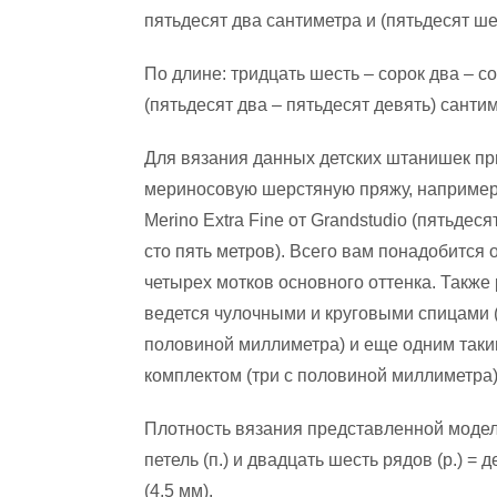
пятьдесят два сантиметра и (пятьдесят ше
По длине: тридцать шесть – сорок два – с
(пятьдесят два – пятьдесят девять) санти
Для вязания данных детских штанишек пр
мериносовую шерстяную пряжу, например
Merino Extra Fine от Grandstudio (пятьдеся
сто пять метров). Всего вам понадобится о
четырех мотков основного оттенка. Также
ведется чулочными и круговыми спицами 
половиной миллиметра) и еще одним таки
комплектом (три с половиной миллиметра)
Плотность вязания представленной моде
петель (п.) и двадцать шесть рядов (р.) =
(4,5 мм).