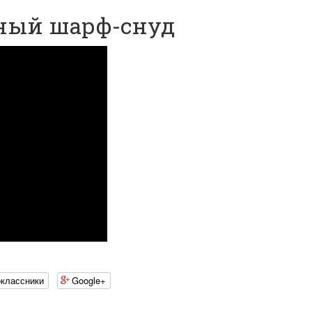
мный шарф-снуд
классники
Google+