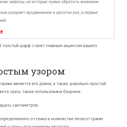
акже запросы, на которые нужно обратить внимание.
, она ускоряет продвижение в десятки раз, а первые
ней.
ие
й толстый шарф станет главным акцентом вашего
остым узором
ряжи является его длина, а также довольно простой
мента здесь также использована бахрома.
адцать сантиметров.
определенного оттенка в количестве пятисот грамм
амм) и спицы под номером двадцать.