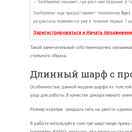
— SeoHammer покажет, где рост или падение, а т
SeoHammer еще предоставляет технологию
Буст
результаты появляются уже в течение первых 7 д
Зарегистрироваться и Начать продвижен
Такой замечательный собственноручно связанны
стильного образа.
Длинный шарф с пр
Особенностью данной модели шарфа из толстой п
узор для работы. В качестве декоративного эле
Размер изделия: тридцать пять на двести одинн
В работе используйте толстую шерстяную пряжу 
(например, BASSO, тридцать два метра на сто гр