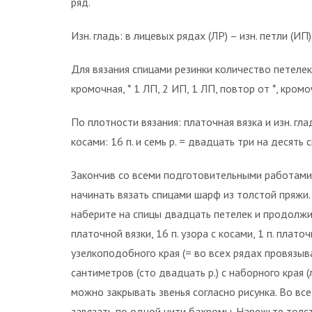
ряд.
Изн. гладь: в лицевых рядах (ЛР) – изн. петли (ИП
Для вязания спицами резинки количество петеле
кромочная, * 1 ЛП, 2 ИП, 1 ЛП, повтор от *, кром
По плотности вязания: платочная вязка и изн. глад
косами: 16 п. и семь р. = двадцать три на десять с
Закончив со всеми подготовительными работами
начинать вязать спицами шарф из толстой пряжи.
наберите на спицы двадцать петелек и продолжит
платочной вязки, 16 п. узора с косами, 1 п. плат
узелкоподобного края (= во всех рядах провязыв
сантиметров (сто двадцать р.) с наборного края
можно закрывать звенья согласно рисунка. Во вс
завязать по одной нити бахромы. Нарежьте толс