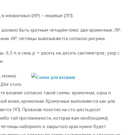
), в изнаночных (ИР) – лицевые (ЛП).
к должно быть кратным четырём плюс две кромочные. ЛР:
очная. ИР: петлицы вывязываются согласно рисунка.
ь: 6,5 п. и семь р. = десять на десять сантиметров; узор с
м.
, можно
 Для этого
е вязание согласно такой схемы: кромочная, одна п.
очной вязки, кромочная. Кромочные выполняются как для
аются ЛП). Провязав полотно на сто шестьдесят
 (либо той протяженности, которая вам необходима)
е петлицы наборного и закрытого края нужно будет
тую пряжу на отрезки по сорок сантиметров и сложите их