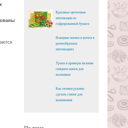
х
Красивые цветочные
аппликации из
бованы
гофрированной бумаги
Изящные кошки и котята в
чаются
разнообразных
аппликациях
Уроки и примеры вязания
спицами шапок для
мальчиков
Как своими руками
сделать станок для
вышивания
По теме