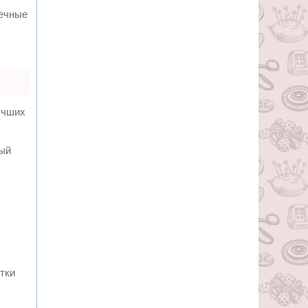
вечные
учших
ный
тки