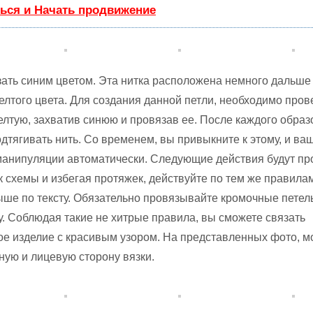
ься и Начать продвижение
ать синим цветом. Эта нитка расположена немного дальше
елтого цвета. Для создания данной петли, необходимо пров
елтую, захватив синюю и провязав ее. После каждого обра
одтягивать нить. Со временем, вы привыкните к этому, и ва
 манипуляции автоматически. Следующие действия будут пр
к схемы и избегая протяжек, действуйте по тем же правила
ше по тексту. Обязательно провязывайте кромочные петел
у. Соблюдая такие не хитрые правила, вы сможете связать
ое изделие с красивым узором. На представленных фото, 
ную и лицевую сторону вязки.