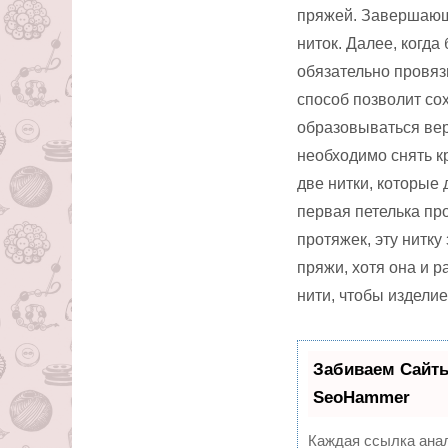
пряжей. Завершающ
ниток. Далее, когд
обязательно провяз
способ позволит со
образовываться вер
необходимо снять к
две нитки, которые
первая петелька пр
протяжек, эту нитк
пряжи, хотя она и 
нити, чтобы издели
Забиваем Сайт
SeoHammer
Каждая ссылка анал