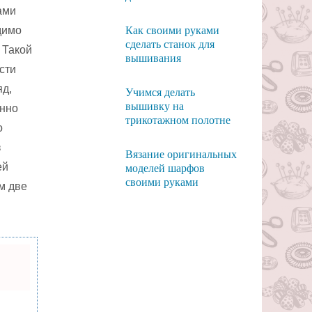
ами
димо
Как своими руками
сделать станок для
 Такой
вышивания
сти
яд,
Учимся делать
вышивку на
енно
трикотажном полотне
о
з
Вязание оригинальных
ей
моделей шарфов
своими руками
м две