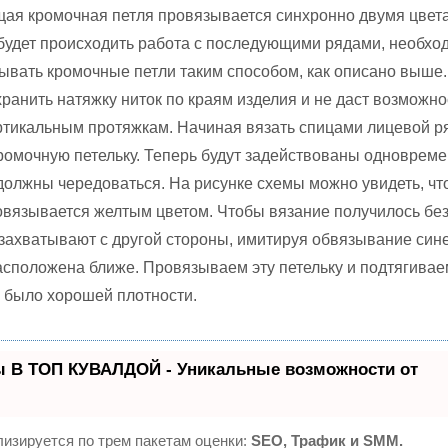
ая кромочная петля провязывается синхронно двумя цвет
а будет происходить работа с последующими рядами, необхо
ывать кромочные петли таким способом, как описано выше.
хранить натяжку ниток по краям изделия и не даст возможно
тикальным протяжкам. Начиная вязать спицами лицевой р
ромочную петельку. Теперь будут задействованы одноврем
 должны чередоваться. На рисунке схемы можно увидеть, чт
овязывается желтым цветом. Чтобы вязание получилось бе
у захватывают с другой стороны, имитируя обвязывание син
расположена ближе. Провязываем эту петельку и подтягивае
е было хорошей плотности.
ы В ТОП КУВАЛДОЙ - Уникальные возможности от
изируется по трем пакетам оценки:
SEO, Трафик и SMM.