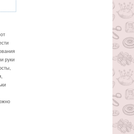
 от
ести
зования
ши руки
осты,
м,
ьки
можно