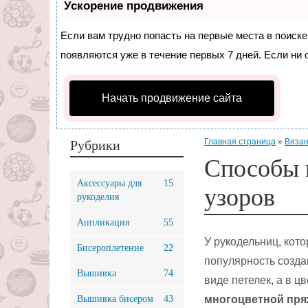
Ускорение продвижения
Если вам трудно попасть на первые места в поиск
появляются уже в течение первых 7 дней. Если ни о
Начать продвижение сайта
Главная страница
»
Вязан
Рубрики
Способы 
Аксессуары для
15
узоров
рукоделия
Аппликация
55
У рукодельниц, кот
Бисероплетение
22
популярность созда
Вышивка
74
виде петелек, а в ц
Вышивка бисером
43
многоцветной пря