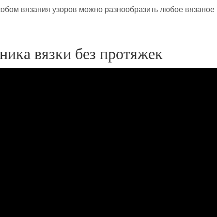
обом вязания узоров можно разнообразить любое вязаное
.
ника вязки без протяжек