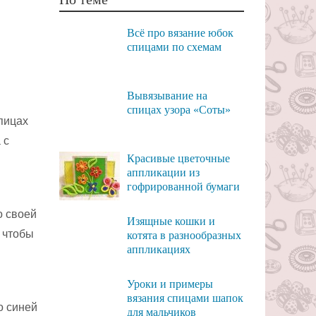
Всё про вязание юбок
спицами по схемам
Вывязывание на
спицах узора «Соты»
пицах
 с
Красивые цветочные
аппликации из
гофрированной бумаги
о своей
Изящные кошки и
, чтобы
котята в разнообразных
аппликациях
Уроки и примеры
вязания спицами шапок
о синей
для мальчиков