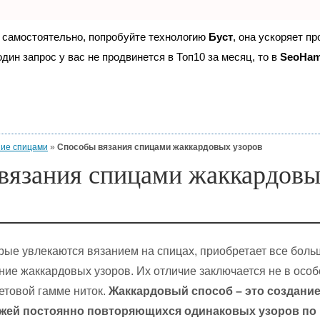
е самостоятельно, попробуйте технологию
Буст
, она ускоряет п
дин запрос у вас не продвинется в Топ10 за месяц, то в
SeoHa
ие спицами
»
Способы вязания спицами жаккардовых узоров
вязания спицами жаккардов
орые увлекаются вязанием на спицах, приобретает все бол
ние жаккардовых узоров. Их отличие заключается не в осо
ветовой гамме ниток.
Жаккардовый способ – это создани
жей постоянно повторяющихся одинаковых узоров по