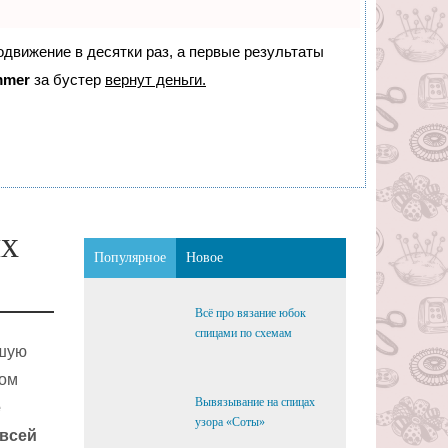
родвижение в десятки раз, а первые результаты
mmer
за бустер
вернут деньги.
ых
Популярное
Новое
Всё про вязание юбок
спицами по схемам
ьшую
бом
Вывязывание на спицах
е
узора «Соты»
 всей