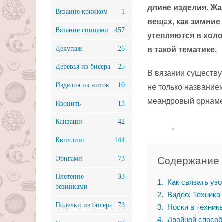
длине изделия. Ж
Вязание крючком
1
вещах, как зимние
Вязание спицами
457
утепляются в холо
Декупаж
26
в такой тематике.
Деревья из бисера
25
В вязании существу
Изделия из ниток
10
не только названием
меандровый орнамен
Изонить
13
Канзаши
42
Квиллинг
144
Оригами
73
Содержание
Плетение
33
1
Как связать узо
резинками
2
Видео: Техника 
Поделки из бисера
73
3
Носки в техник
4
Двойной способ