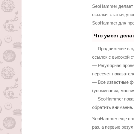
SeoHammer делает 
ссылки, статьи, уп
SeoHammer для про
Что умеет дела
— Продвижение в од
ссылок с высокой с
— Регулярная прове
пересчет показател
— Все известные ф
(упоминания, мнения
— SeoHammer покаже
обратить внимание.
SeoHammer еще пре
раз, а первые резу