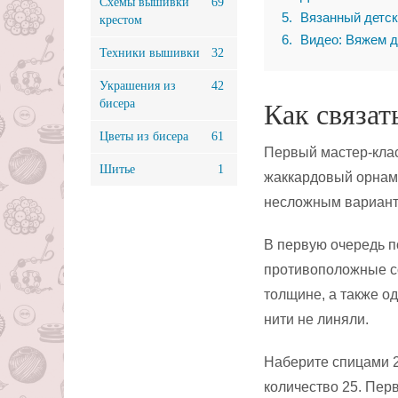
Схемы вышивки
69
5
Вязанный детск
крестом
6
Видео: Вяжем д
Техники вышивки
32
Украшения из
42
бисера
Как связат
Цветы из бисера
61
Первый мастер-клас
Шитье
1
жаккардовый орнаме
несложным варианто
В первую очередь п
противоположные со
толщине, а также од
нити не линяли.
Наберите спицами 2
количество 25. Пер