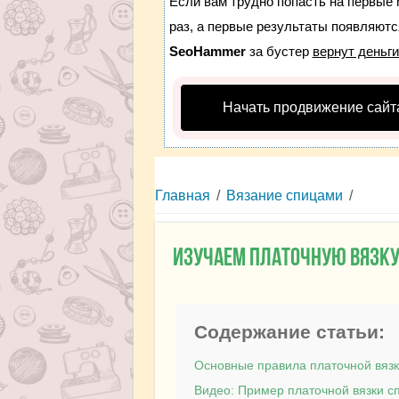
Если вам трудно попасть на первые 
раз, а первые результаты появляются
SeoHammer
за бустер
вернут деньги
Начать продвижение сайт
Главная
/
Вязание спицами
/
Изучаем платочную вязк
Содержание статьи:
Основные правила платочной вяз
Видео: Пример платочной вязки с