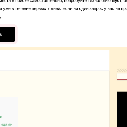
места в поиске самостоятельно, попробуйте технологию
Буст
, 
 уже в течение первых 7 дней. Если ни один запрос у вас не про
.
а
у
ки
пицами