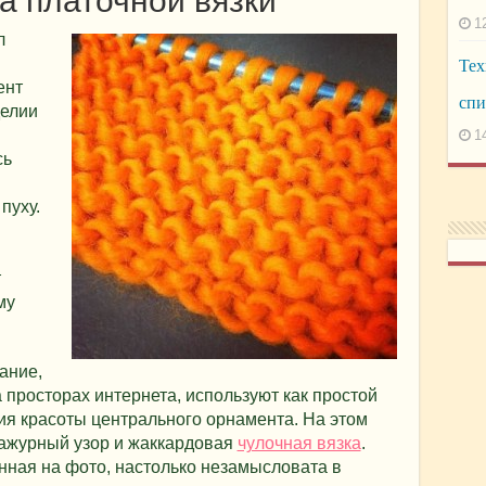
 платочной вязки
1
л
Тех
ент
спи
делии
1
сь
пуху.
т
му
ание,
 просторах интернета, используют как простой
ия красоты центрального орнамента. На этом
 ажурный узор и жаккардовая
чулочная вязка
.
нная на фото, настолько незамысловата в