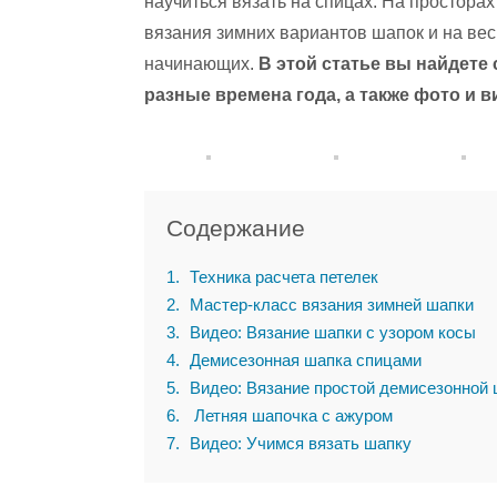
научиться вязать на спицах. На простора
вязания зимних вариантов шапок и на весн
начинающих.
В этой статье вы найдете
разные времена года, а также фото и в
Содержание
1
Техника расчета петелек
2
Мастер-класс вязания зимней шапки
3
Видео: Вязание шапки с узором косы
4
Демисезонная шапка спицами
5
Видео: Вязание простой демисезонной
6
Летняя шапочка с ажуром
7
Видео: Учимся вязать шапку