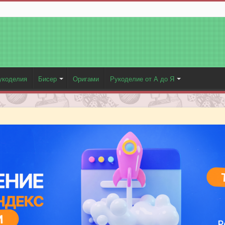
укоделия
Бисер
Оригами
Рукоделие от А до Я