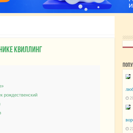
хнике квиллинг
Попу
л»
люб
ек рождественский
2
л
в
вор
2