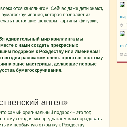
влекаются квиллингом. Сейчас даже дети знают,
а бумагоскручивания, которая позволяет из
шар
елать настоящие шедевры: картины, фигурки,
1
ебя удивительный мир квиллинга мы
месте с нами создать прекрасных
из 
учшим подарком к Рождеству или Именинам!
2
м сегодня расскажем очень простые, поэтому
 начинающие мастерицы, делающие первые
усства бумагоскручивания.
ственский ангел»
что самый оригинальный подарок – это тот,
Поэтому сегодня мы предлагаем вам порадовать
ить им необычную открытку к Рождеству: