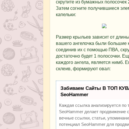
скрутите из бумажных полосочек 2
Затем согните получившиеся элем
капельки:
Размер крыльев зависит от длины
вашего ангелочка были большие к
соединив их с помощью ПВА, скру
достаточно будет 1 полосочки. Е
каждого ангела, является нимб. Е
склеив, формируют овал:
Забиваем Сайты В ТОП КУВ
SeoHammer
Каждая ссылка анализируется по 
SeoHammer делает продвижение са
вечные ссылки, статьи, упоминани
потенциал SeoHammer для продви