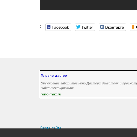
:
Facebook
Twitter
Вконтакте
То рено дастер
Обсуждение габаритов Рено Дастера, двигателя и просмот
видео тестирования
reno-max.ru
Карта сайта