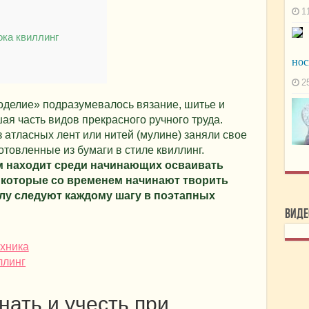
1
ока квиллинг
нос
2
оделие» подразумевалось вязание, шитье и
я часть видов прекрасного ручного труда.
 атласных лент или нитей (мулине) заняли свое
отовленные из бумаги в стиле квиллинг.
м находит среди начинающих осваивать
 которые со временем начинают творить
лу следуют каждому шагу в поэтапных
Виде
нать и учесть при