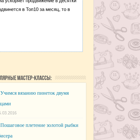
она ускоряет продвижение в десятки
двинется в Топ10 за месяц, то в
лярные мастер-классы:
Учимся вязанию пинеток двумя
ицами
5.03.2016
Пошаговое плетение золотой рыбки
бисера