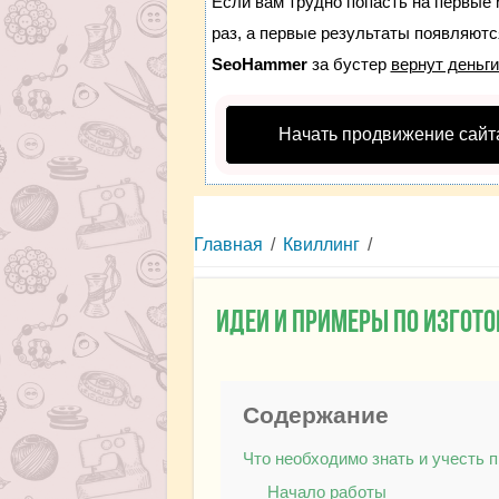
Если вам трудно попасть на первые 
раз, а первые результаты появляются
SeoHammer
за бустер
вернут деньги
Начать продвижение сайт
Главная
/
Квиллинг
/
Идеи и примеры по изгот
Содержание
Что необходимо знать и учесть 
Начало работы