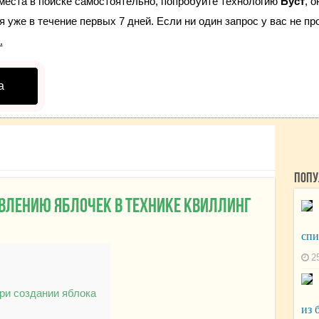
места в поиске самостоятельно, попробуйте технологию
Буст
, 
 уже в течение первых 7 дней. Если ни один запрос у вас не про
.
а
Попу
овлению яблочек в технике квиллинг
сп
2
при создании яблока
из 