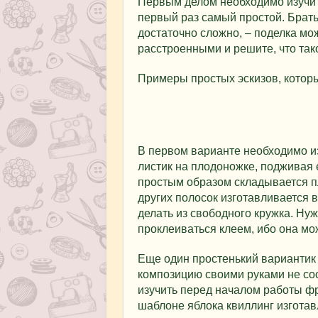
Первым делом необходимо изучит
первый раз самый простой. Брат
достаточно сложно, – поделка мож
расстроенными и решите, что тако
Примеры простых эскизов, которы
В первом варианте необходимо из
листик на плодоножке, подживая е
простым образом складывается пл
других полосок изготавливается в
делать из свободного кружка. Ну
проклеиваться клеем, ибо она мо
Еще один простенький вариантик 
композицию своими руками не со
изучить перед началом работы ф
шаблоне яблока квиллинг изгота