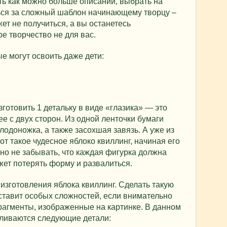
ь как можно больше описаний, выбрать на
ься за сложный шаблон начинающему творцу –
ет не получиться, а вы останетесь
е творчество не для вас.
е могут освоить даже дети:
готовить 1 детальку в виде «глазика» — это
е с двух сторон. Из одной ленточки бумаги
одоножка, а также засохшая завязь. А уже из
от такое чудесное яблоко квиллинг, начиная его
жно не забывать, что каждая фигурка должна
жет потерять форму и развалиться.
изготовления яблока квиллинг. Сделать такую
ставит особых сложностей, если внимательно
рагменты, изображенные на картинке. В данном
вливаются следующие детали: