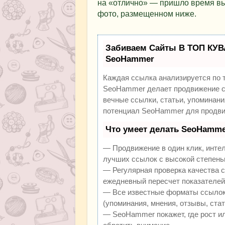
на «отлично» — пришло время вы
фото, размещенном ниже.
Забиваем Сайты В ТОП КУВ
SeoHammer
Каждая ссылка анализируется по 
SeoHammer делает продвижение са
вечные ссылки, статьи, упоминани
потенциал SeoHammer для продви
Что умеет делать SeoHamme
— Продвижение в один клик, инте
лучших ссылок с высокой степень
— Регулярная проверка качества с
ежедневный пересчет показателей 
— Все известные форматы ссылок:
(упоминания, мнения, отзывы, стат
— SeoHammer покажет, где рост ил