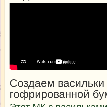
Создаем васильки 
гофрированной бу
Этот МК с васильками