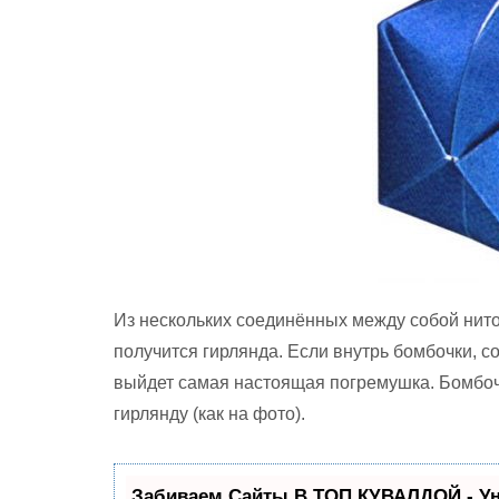
Из нескольких соединённых между собой нит
получится гирлянда. Если внутрь бомбочки, с
выйдет самая настоящая погремушка. Бомбоч
гирлянду (как на фото).
Забиваем Сайты В ТОП КУВАЛДОЙ - У