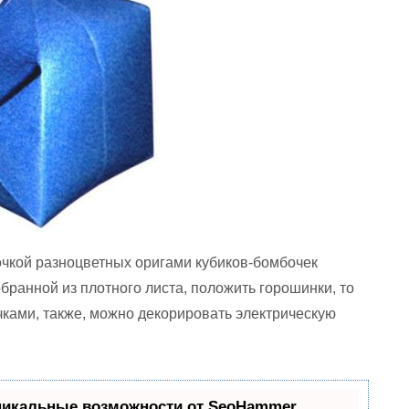
очкой разноцветных оригами кубиков-бомбочек
обранной из плотного листа, положить горошинки, то
ками, также, можно декорировать электрическую
никальные возможности от SeoHammer