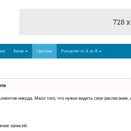
лия
Бисер
Оригами
Рукоделие от А до Я
оте
 клиентов никуда. Мало того, что нужно видеть свое расписание
ение записей: