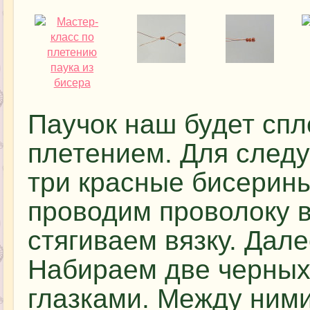
Паучок наш будет сп
плетением. Для след
три красные бисерины
проводим проволоку 
стягиваем вязку. Дал
Набираем две черных
глазками. Между ним