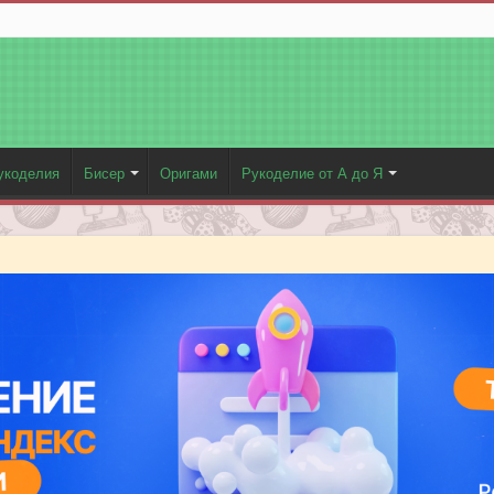
укоделия
Бисер
Оригами
Рукоделие от А до Я