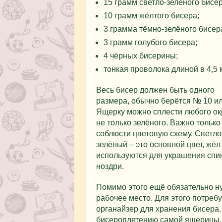
15 грамм светло-зелёного бисер
10 грамм жёлтого бисера;
3 грамма тёмно-зелёного бисер
3 грамм голубого бисера;
4 чёрных бисерины;
тонкая проволока длиной в 4,5 
Весь бисер должен быть одного
размера, обычно берётся № 10 ил
Ящерку можно сплести любого ок
не только зелёного. Важно только
соблюсти цветовую схему. Светло
зелёный – это основной цвет, жёл
используются для украшения спин
ноздри.
Помимо этого ещё обязательно н
рабочее место. Для этого потребу
органайзер для хранения бисера.
бисероплетению самой ящерицы.