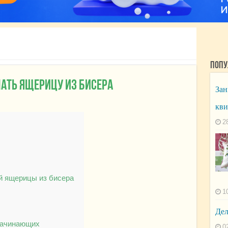
Попу
ать ящерицу из бисера
Зан
кви
2
й ящерицы из бисера
1
Дел
начинающих
0