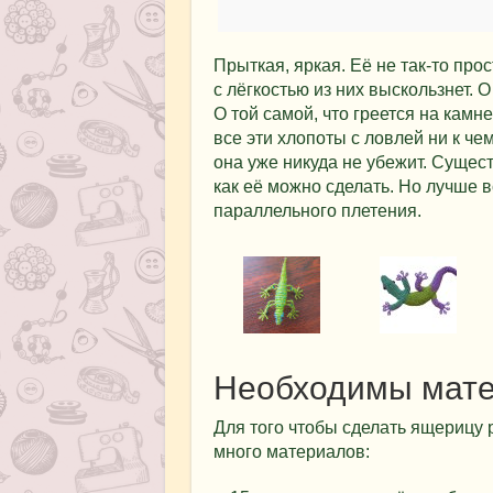
Прыткая, яркая. Её не так-то про
с лёгкостью из них выскользнет. 
О той самой, что греется на камн
все эти хлопоты с ловлей ни к че
она уже никуда не убежит. Сущес
как её можно сделать. Но лучше в
параллельного плетения.
Необходимы мат
Для того чтобы сделать ящерицу 
много материалов: