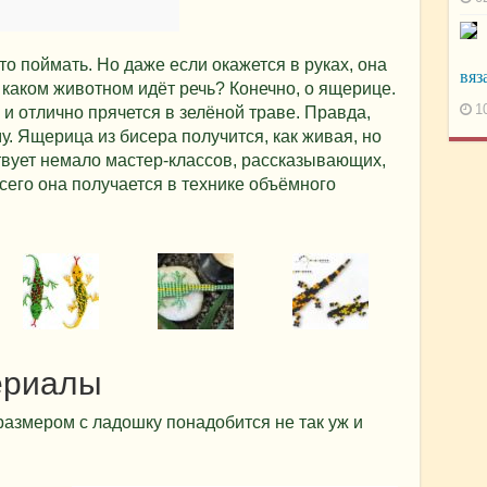
сто поймать. Но даже если окажется в руках, она
вяз
О каком животном идёт речь? Конечно, о ящерице.
1
е и отлично прячется в зелёной траве. Правда,
му. Ящерица из бисера получится, как живая, но
твует немало мастер-классов, рассказывающих,
сего она получается в технике объёмного
ериалы
размером с ладошку понадобится не так уж и