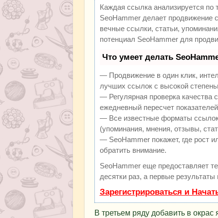
Каждая ссылка анализируется по 
SeoHammer делает продвижение са
вечные ссылки, статьи, упоминани
потенциал SeoHammer для продви
Что умеет делать SeoHamme
— Продвижение в один клик, инте
лучших ссылок с высокой степень
— Регулярная проверка качества с
ежедневный пересчет показателей 
— Все известные форматы ссылок:
(упоминания, мнения, отзывы, стат
— SeoHammer покажет, где рост ил
обратить внимание.
SeoHammer еще предоставляет т
десятки раз, а первые результаты
Зарегистрироваться и Начат
В третьем ряду добавить в окрас