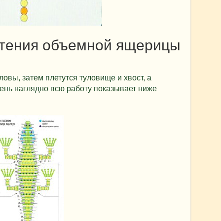
етения объемной ящерицы
овы, затем плетутся туловище и хвост, а
чень наглядно всю работу показывает ниже