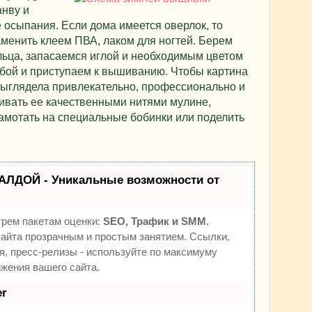
анву и
е осыпания. Если дома имеется оверлок, то
менить клеем ПВА, лаком для ногтей. Берем
яльца, запасаемся иглой и необходимым цветом
убой и приступаем к вышиванию. Чтобы картина
ыглядела привлекательно, профессионально и
вать ее качественными нитями мулине,
амотать на специальные бобинки или поделить
АЛДОЙ - Уникальные возможности от
трем пакетам оценки:
SEO, Трафик и SMM.
йта прозрачным и простым занятием. Ссылки,
я, пресс-релизы - используйте по максимуму
жения вашего сайта.
r