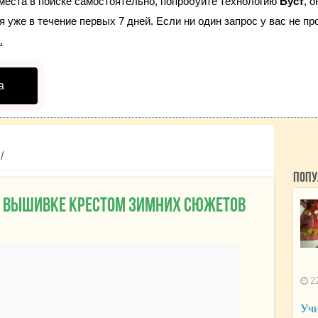
места в поиске самостоятельно, попробуйте технологию
Буст
, 
 уже в течение первых 7 дней. Если ни один запрос у вас не про
.
а
/
Попу
о вышивке крестом зимних сюжетов
2
Учи