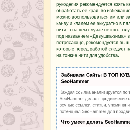
рукоделия рекомендуется взять к
обработать ее края, во избежани
можно воспользоваться им или за
канву и кладем ее аккуратно в п
нити, в нашем случае нежно- гол
под названием «Девушка-зима» в
потрясающе, рекомендуется выши
которые перед работой следует н
на тонкие нити для удобства.
Забиваем Сайты В ТОП КУВ
SeoHammer
Каждая ссылка анализируется по 
SeoHammer делает продвижение са
вечные ссылки, статьи, упоминани
потенциал SeoHammer для продви
Что умеет делать SeoHamme