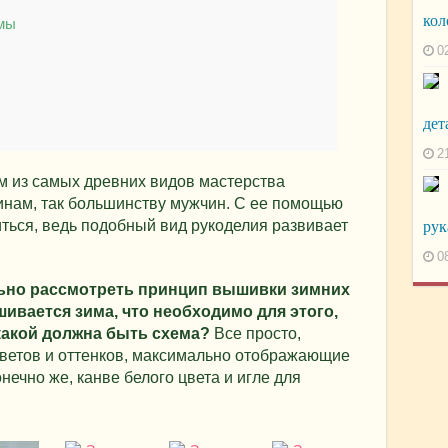
кол
мы
0
дет
2
м из самых древних видов мастерства
инам, так большинству мужчин. С ее помощью
иться, ведь подобный вид рукоделия развивает
рук
0
льно рассмотреть принцип вышивки зимних
ивается зима, что необходимо для этого,
какой должна быть схема?
Все просто,
цветов и оттенков, максимально отображающие
нечно же, канве белого цвета и игле для