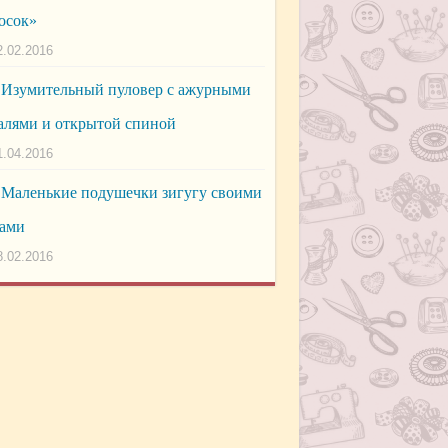
осок»
2.02.2016
Изумительный пуловер с ажурными
алями и открытой спиной
1.04.2016
Маленькие подушечки зигугу своими
ами
8.02.2016