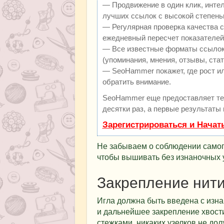
— Продвижение в один клик, инте
лучших ссылок с высокой степень
— Регулярная проверка качества с
ежедневный пересчет показателей 
— Все известные форматы ссылок:
(упоминания, мнения, отзывы, стат
— SeoHammer покажет, где рост ил
обратить внимание.
SeoHammer еще предоставляет т
десятки раз, а первые результаты
Зарегистрироваться и Начат
Не забываем о соблюдении самого
чтобы вышивать без изнаночных 
Закрепление нит
Игла должна быть введена с изн
и дальнейшее закрепление хвос
стежками, никаких узелков не дол