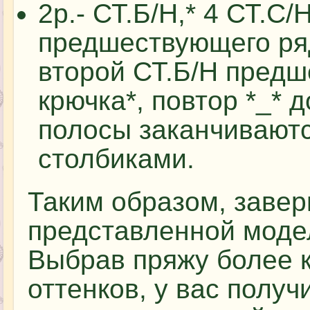
2р.- СТ.Б/Н,* 4 СТ.С/
предшествующего ряд
второй СТ.Б/Н предш
крючка*, повтор *_* 
полосы заканчивают
столбиками.
Таким образом, заве
представленной моде
Выбрав пряжу более к
оттенков, у вас полу