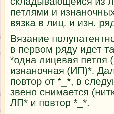
складывающейся из л
петлями и изнаночных
вязка в лиц. и изн. р
Вязание полупатентно
в первом ряду идет т
*одна лицевая петля 
изнаночная (ИП)*. Да
повтор от *_*, в след
звено снимается (нитк
ЛП* и повтор *_*.