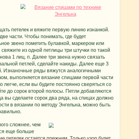
цать петелек и вяжите первую линию изнанкой.
ве части. Чтобы понимать, где будет
ное звено пометить булавкой, маркером или
 свяжите из одной петлицы три штучки по такой
 снова 1 лиц. п. Далее три звена нужно связать
ральной петлей, сделайте накиды. Далее еще 3
ой. Изнаночные ряды вяжутся аналогичными
зом, выполняется вязание спицами первой части
о легче, если вы будите постоянно сверяться со
те до сорок второй полосы. Петли добавляются
да вы сделаете сорок два ряда, на спицах должно
ости в вязании по методу Энгельна, можно быть
равильно.
ого сложнее, чем
ся еще больше
е петелек остается прежним. Только узор будет