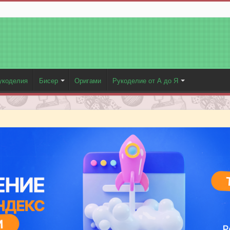
укоделия
Бисер
Оригами
Рукоделие от А до Я