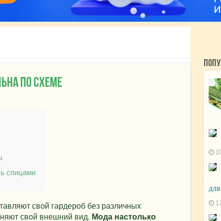
Попу
ьна по схеме
1
ы
ь спицами
для
1
авляют свой гардероб без различных
лняют свой внешний вид.
Мода настолько