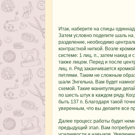
Итак, наберите на спицы одиннад
Затем условно поделите шаль на д
разделение, необходимо централь
контрастной ниткой. Возле кромки
системе: 1 лиц. п., затем накид и
также лицом. Перед и после цент
лиц. п. Ряд заканчивается кромк
петлями. Таким не сложным обра
шали Энгельна. Вам будет намног
схемой. Такие манипуляции делай
по шесть штук в каждом ряду. Ког
быть 137 п. Благодаря такой точн
уверенным, что вы делаете все п
Далее процесс работы будет немн
предыдущий этап. Вам потребует
усидчивости и навыков. Увеличени