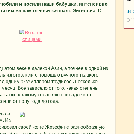
 любили и носили наши бабушки, интенсивно
 таким вещам относится шаль Энгельна. О
на 
1
атом веке в далекой Азии, а точнее в одной из
ль изготовляли с помощью ручного ткацкого
над одним экземпляром трудилось несколько
 месяц. Все зависело от того, какая степень
 а также к какому сословию принадлежал
ляли от полу года до года.
была
м. Из
привозил своей жене Жозефине разнообразную
ем. Этот аксессуар был по достоинству оценен,