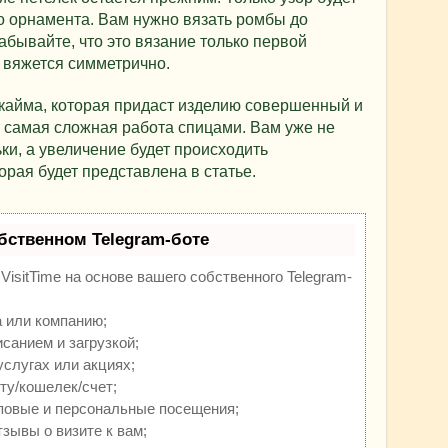
о орнамента. Вам нужно вязать ромбы до
абывайте, что это вязание только первой
 вяжется симметрично.
кайма, которая придаст изделию совершенный и
 самая сложная работа спицами. Вам уже не
ки, а увеличение будет происходить
орая будет представлена в статье.
бственном Telegram-боте
isitTime на основе вашего собственного Telegram-
 или компанию;
санием и загрузкой;
слугах или акциях;
ту/кошелек/счет;
повые и персональные посещения;
зывы о визите к вам;