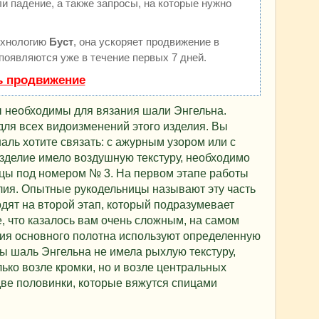
и падение, а также запросы, на которые нужно
ехнологию
Буст
, она ускоряет продвижение в
 появляются уже в течение первых 7 дней.
ь продвижение
ы необходимы для вязания шали Энгельна.
ля всех видоизменений этого изделия. Вы
аль хотите связать: с ажурным узором или с
изделие имело воздушную текстуру, необходимо
ицы под номером № 3. На первом этапе работы
лия. Опытные рукодельницы называют эту часть
одят на второй этап, который подразумевает
, что казалось вам очень сложным, на самом
ния основного полотна используют определенную
бы шаль Энгельна не имела рыхлую текстуру,
ько возле кромки, но и возле центральных
две половинки, которые вяжутся спицами