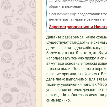
— SeoHammer покажет, где рост ил
обратить внимание.
SeoHammer еще предоставляет т
десятки раз, а первые результаты
Зарегистрироваться и Начат
Давайте разберемся, какие схем
Существуют стандартные схемы д
должны решить для себя, какую ш
более плотным. Для того, чтобы 
использовать тонкую пряжу, а сп
вяжут все основные полосы изде
– телом шали. После этого перех
вязание оригинальной каймы. Все
деле легко выполнимо. Для вяза
технику увеличения петелек. Что
увеличение петелек делают не тол
петлиц. Шаль Энгельна делят на 
симметрично.