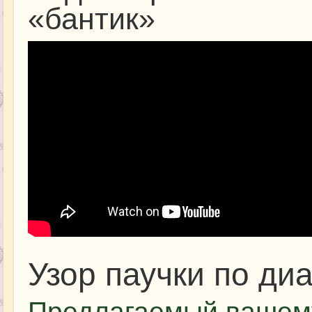
«бантик»
Узор паучки по ди
Предлагаемый вашем