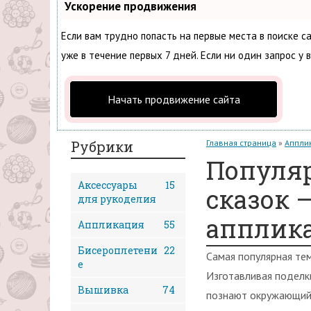
Ускорение продвижения
Если вам трудно попасть на первые места в поиске 
уже в течение первых 7 дней. Если ни один запрос у 
Начать продвижение сайта
Рубрики
Главная страница
»
Аппли
Популяр
Аксессуары
15
сказок 
для рукоделия
апплик
Аппликация
55
Бисероплетени
22
Самая популярная те
е
Изготавливая поделк
Вышивка
74
познают окружающий 