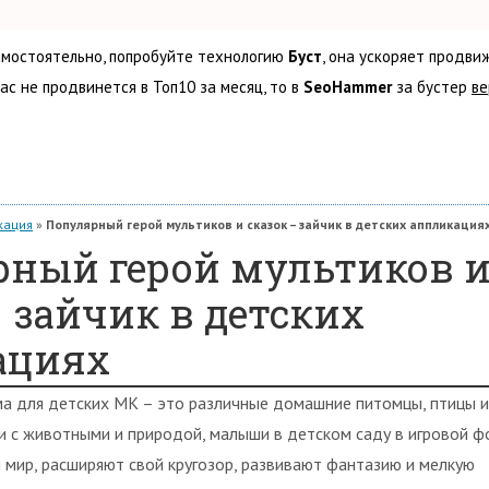
самостоятельно, попробуйте технологию
Буст
, она ускоряет продви
вас не продвинется в Топ10 за месяц, то в
SeoHammer
за бустер
ве
кация
»
Популярный герой мультиков и сказок – зайчик в детских аппликация
ный герой мультиков 
– зайчик в детских
ациях
ма для детских МК – это различные домашние питомцы, птицы и 
и с животными и природой, малыши в детском саду в игровой 
мир, расширяют свой кругозор, развивают фантазию и мелкую