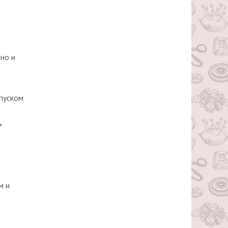
 но и
ипуском
ь
м и