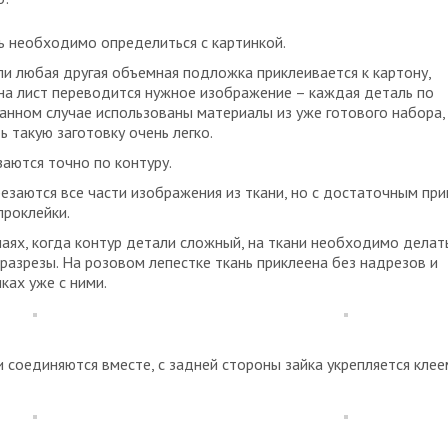
ь необходимо определиться с картинкой.
и любая другая объемная подложка приклеивается к картону,
на лист переводится нужное изображение – каждая деталь по
анном случае использованы материалы из уже готового набора,
 такую заготовку очень легко.
аются точно по контуру.
езаются все части изображения из ткани, но с достаточным пр
проклейки.
аях, когда контур детали сложный, на ткани необходимо делат
азрезы. На розовом лепестке ткань приклеена без надрезов и
иках уже с ними.
 соединяются вместе, с задней стороны зайка укрепляется клее