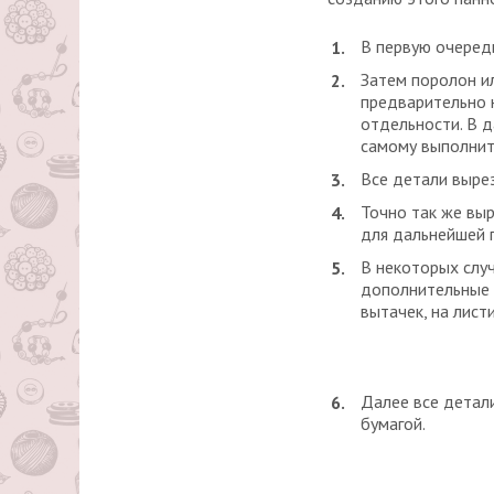
В первую очеред
Затем поролон ил
предварительно 
отдельности. В д
самому выполнить
Все детали вырез
Точно так же выр
для дальнейшей 
В некоторых случ
дополнительные р
вытачек, на лист
Далее все детали
бумагой.