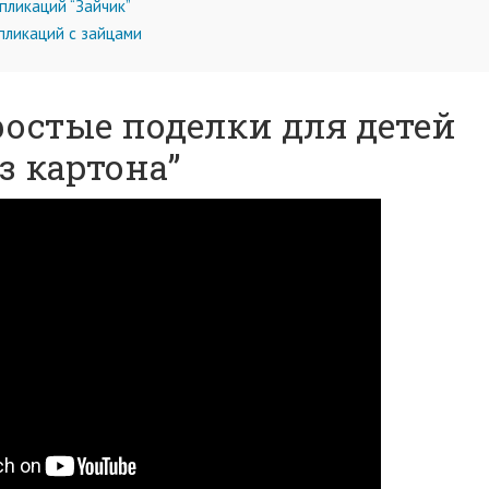
ликаций “Зайчик”
пликаций с зайцами
ростые поделки для детей
з картона”