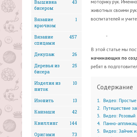
моторику рук. Именн
Вышивка
43
бисером
животных своими рук
воспитателей и учите
Вязание
1
крючком
Вязание
457
спицами
В этой статье мы пос
Декупаж
26
начинающих по соз
Деревья из
25
ребят в подготовител
бисера
Изделия из
10
Содержание
ниток
Изонить
13
1
Видео: Простые 
2
Путешествие зай
Канзаши
42
3
Видео: Розовый 
Квиллинг
144
4
Панно-аппликаци
5
Видео: Зайчик и
Оригами
73