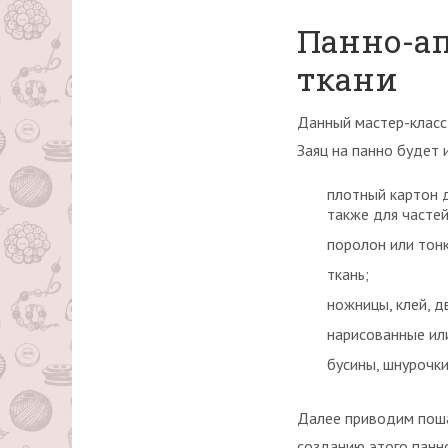
Панно-а
ткани
Данный мастер-класс 
Заяц на панно будет
плотный картон д
также для частей
поролон или тонк
ткань;
ножницы, клей, д
нарисованные или
бусины, шнурочки
Далее приводим поша
созданию этого панн