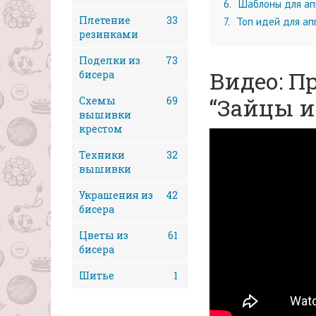
6
Шаблоны для апп
Плетение
33
7
Топ идей для ап
резинками
Поделки из
73
Видео: П
бисера
“Зайцы и
Схемы
69
вышивки
крестом
Техники
32
вышивки
Украшения из
42
бисера
Цветы из
61
бисера
Шитье
1