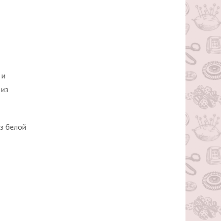
 и
 из
из белой