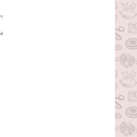
ут
ой