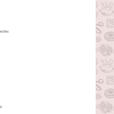
колы.
по