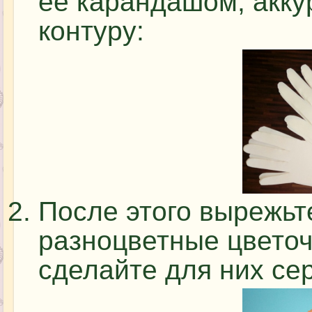
ее карандашом, акку
контуру:
После этого вырежь
разноцветные цвето
сделайте для них се