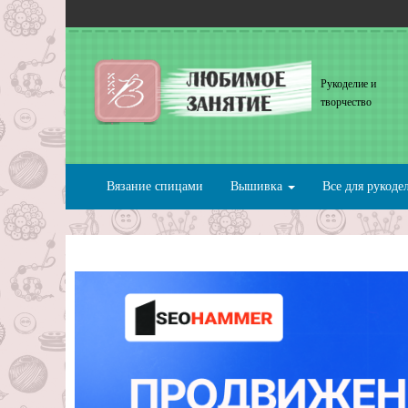
Рукоделие и
творчество
Вязание спицами
Вышивка
Все для рукоде