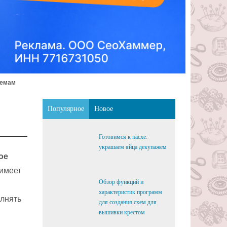
хемам
Популярное
Новое
Готовимся к пасхе:
украшаем яйца декупажем
ое
 имеет
Обзор функций и
характеристик программ
олнять
для создания схем для
вышивки крестом