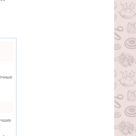
вечные
учших