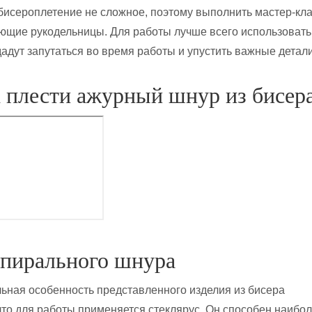
е бисероплетение не сложное, поэтому выполнить мастер-кл
ющие рукодельницы. Для работы лучше всего использовать
дадут запутаться во время работы и упустить важные детали
 плести ажурный шнур из бисер
спирального шнура
ьная особенность представленного изделия из бисера
 что для работы применяется стеклярус. Он способен наибо