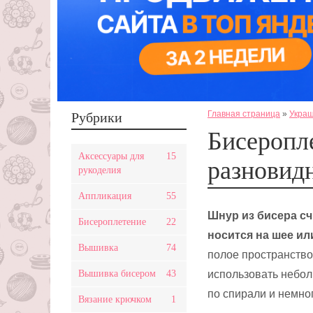
Главная страница
»
Украш
Рубрики
Бисеропл
Аксессуары для
15
разновид
рукоделия
Аппликация
55
Шнур из бисера с
Бисероплетение
22
носится на шее ил
Вышивка
74
полое пространство
Вышивка бисером
43
использовать небол
по спирали и немног
Вязание крючком
1