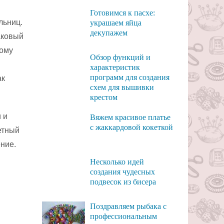
Готовимся к пасхе:
льниц.
украшаем яйца
декупажем
аковый
ному
Обзор функций и
характеристик
программ для создания
ак
схем для вышивки
крестом
 и
Вяжем красивое платье
с жаккардовой кокеткой
етный
ние.
Несколько идей
создания чудесных
подвесок из бисера
Поздравляем рыбака с
профессиональным