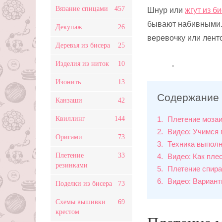
Вязание спицами
457
Шнур или
жгут из б
бывают набивными. 
Декупаж
26
веревочку или ленто
Деревья из бисера
25
Изделия из ниток
10
Изонить
13
Содержание
Канзаши
42
Квиллинг
144
1
Плетение мозаи
2
Видео: Учимся 
Оригами
73
3
Техника выполн
Плетение
33
4
Видео: Как пле
резинками
5
Плетение спира
6
Видео: Вариант
Поделки из бисера
73
Схемы вышивки
69
крестом