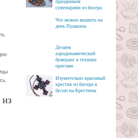
праздником
сувенирами из бисера
Что можно вышить на
день Пушкина
ть
Делаем
аэродинамический
дно
бумеранг в технике
оригами
ницы
Изумительно красивый
сь.
крестик из бисера и
бусин на Крестины
 из