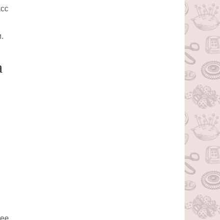
асс
.
а
лее