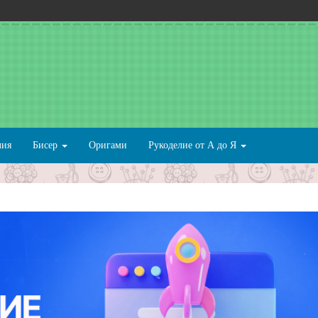
лия
Бисер
Оригами
Рукоделие от А до Я