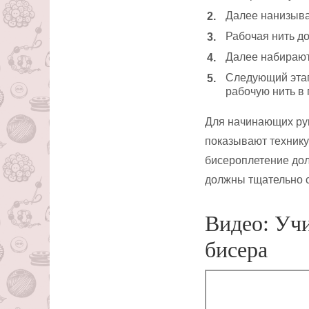
Далее нанизываю
Рабочая нить д
Далее набираютс
Следующий этап
рабочую нить в 
Для начинающих ру
показывают технику
бисероплетение дол
должны тщательно с
Видео: Уч
бисера