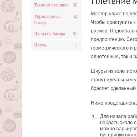
Плетение 
Техники вышивки
32
Мастер-класс по пл
Украшения из
42
Чтобы приступить к
бисера
размер. Подбирать 
Цветы из бисера
61
предпочтению. Сег
Шитье
1
геометрического и р
однотонные, так и 
Шнуры из золотисто
станут идеальным у
браслет, сделанный
Ниже представлена
Для начала раб
набрать около 
можно варьиров
бисеринки нужно