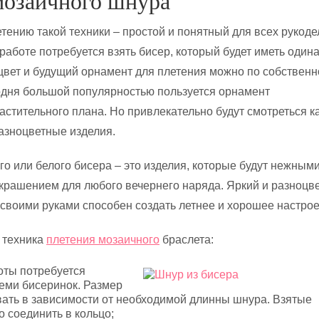
мозаичного шнура
етению такой техники – простой и понятный для всех рукоде
 работе потребуется взять бисер, который будет иметь один
цвет и будущий орнамент для плетения можно по собствен
одня большой популярностью пользуется орнамент
астительного плана. Но привлекательно будут смотреться к
разноцветные изделия.
го или белого бисера – это изделия, которые будут нежными
крашением для любого вечернего наряда. Яркий и разноцв
 своими руками способен создать летнее и хорошее настрое
 техника
плетения мозаичного
браслета:
оты потребуется
семи бисеринок. Размер
ать в зависимости от необходимой длинны шнура. Взятые
 соединить в кольцо;