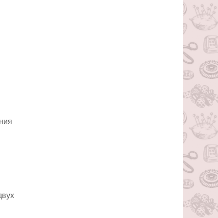
ения
двух