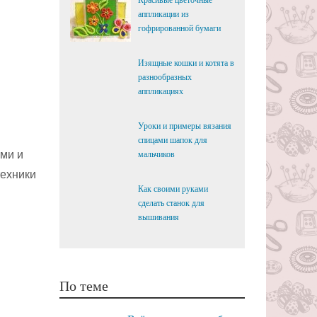
Красивые цветочные
аппликации из
гофрированной бумаги
Изящные кошки и котята в
разнообразных
аппликациях
Уроки и примеры вязания
спицами шапок для
ыми и
мальчиков
техники
Как своими руками
сделать станок для
вышивания
По теме