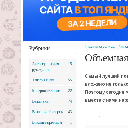
Главная страница
»
Канз
Рубрики
Объемная
Аксессуары для
15
рукоделия
Самый лучший пода
Аппликация
55
вложено не только
Бисероплетение
22
Поэтому сегодня 
вместе с нами нар
Вышивка
74
Вышивка бисером
43
Вязание крючком
1