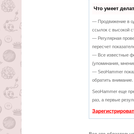
Что умеет дела
— Продвижение в од
ссылок с высокой с
— Регулярная прове
пересчет показател
— Все известные ф
(упоминания, мнения
— SeoHammer покаже
обратить внимание.
SeoHammer еще пре
раз, а первые резу
Зарегистрироват