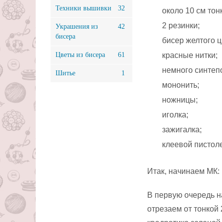
Техники вышивки
32
около 10 см тон
2 резинки;
Украшения из
42
бисера
бисер желтого ц
Цветы из бисера
61
красные нитки;
немного синтеп
Шитье
1
мононить;
ножницы;
иголка;
зажигалка;
клеевой пистоле
Итак, начинаем МК:
В первую очередь н
отрезаем от тонкой 