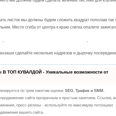
 него мы должны будем сделать зеленые листики для клубни
лать листок мы должны будем сложить квадрат пополам так
ьник. Место сгиба от центра к краю слегка опалите зажигал
канзаши сделайте несколько надрезов и дырочку посередине
ы В ТОП КУВАЛДОЙ - Уникальные возможности от
изируется по трем пакетам оценки:
SEO, Трафик и SMM.
продвижение сайта прозрачным и простым занятием. Ссылки, 
оминания, пресс-релизы - используйте по максимуму потенциал
движения вашего сайта.