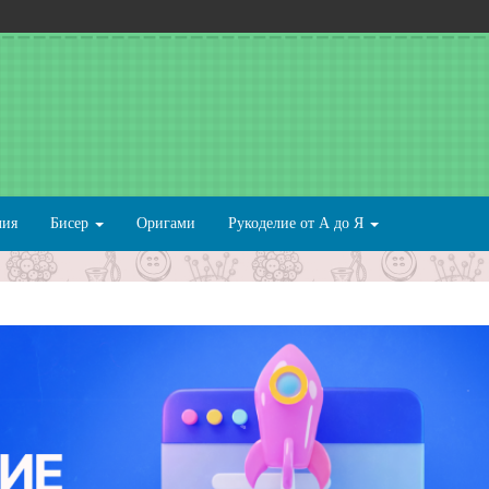
лия
Бисер
Оригами
Рукоделие от А до Я