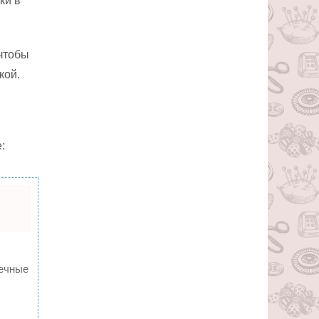
ки в
 чтобы
кой.
:
вечные