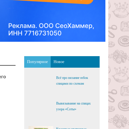
Популярное
Новое
его
Всё про вязание юбок
спицами по схемам
Вывязывание на спицах
узора «Соты»