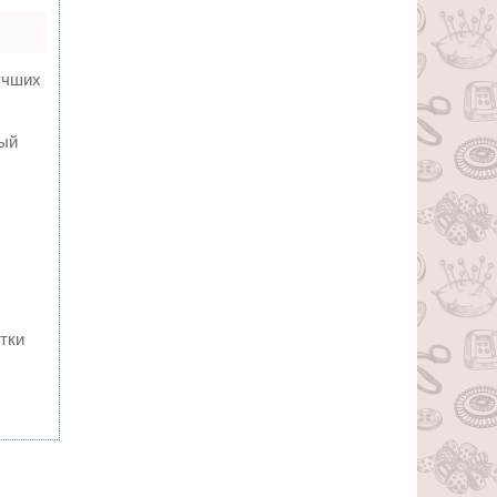
учших
ный
тки