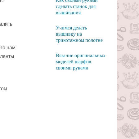
Как своими руками
ты
сделать станок для
вышивания
алить
Учимся делать
вышивку на
трикотажном полотне
ого нам
Вязание оригинальных
 ленты
моделей шарфов
своими руками
том