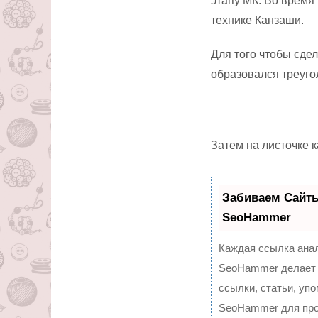
этапу МК. Во время
технике Канзаши.
Для того чтобы сде
образовался треугол
Затем на листочке 
Забиваем Сайт
SeoHammer
Каждая ссылка анал
SeoHammer делает 
ссылки, статьи, уп
SeoHammer для про