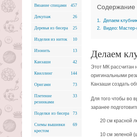
Вязание спицами
457
Содержание
Декупаж
26
1
Делаем клубник
2
Видео: Мастер-
Деревья из бисера
25
Изделия из ниток
10
Изонить
13
Делаем клу
Канзаши
42
Этот МК рассчитан 
Квиллинг
144
оригинальными рези
Канзаши создать об
Оригами
73
Плетение
33
Для того чтобы во 
резинками
заранее подготовит
Поделки из бисера
73
20 см красной л
Схемы вышивки
69
крестом
10 см зеленой (