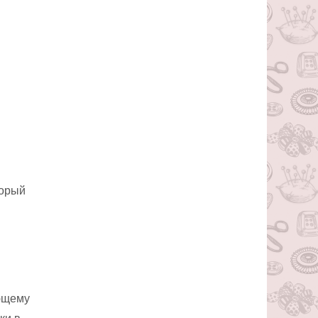
торый
ующему