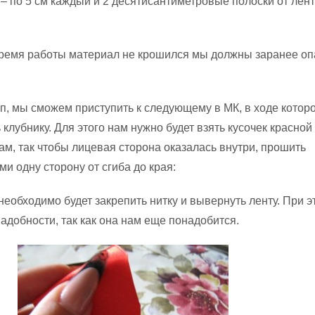
 – по 5 см каждый и 2 десятисантиметровые полоски от лен
время работы материал не крошился мы должны заранее оп
ап, мы сможем приступить к следующему в МК, в ходе котор
 клубнику. Для этого нам нужно будет взять кусочек красной
ам, так чтобы лицевая сторона оказалась внутри, прошить
и одну сторону от сгиба до края:
необходимо будет закрепить нитку и вывернуть ленту. При э
надобности, так как она нам еще понадобится.