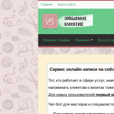
Главная
Карта сайта
Вязание спицами
Вышивка
Все для р
Сервис онлайн-записи на соб
Тот, кто работает в сфере услуг, зн
напоминать клиентам о визитах тож
Для новых пользователей
первый м
Чат-бот для мастеров и специалисто
—
Сам записывает клиентов и на