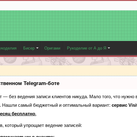
укоделия
Бисер
Оригами
Рукоделие от А до Я
ственном Telegram-боте
ает — без ведения записи клиентов никуда. Мало того, что нужно 
е. Нашли самый бюджетный и оптимальный вариант:
сервис Visi
есяц бесплатно
.
в, который упрощает ведение записей:
поминает им о визите;