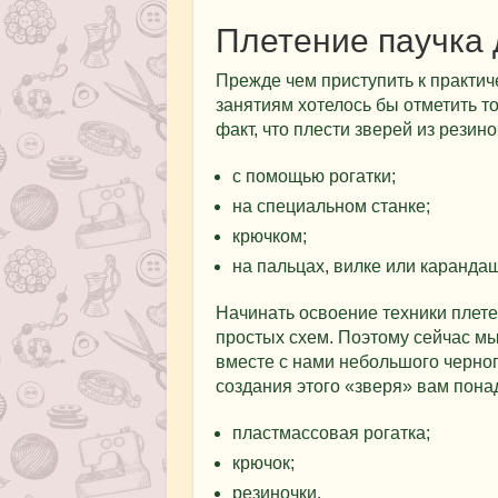
Плетение паучка
Прежде чем приступить к практич
занятиям хотелось бы отметить то
факт, что плести зверей из рези
с помощью рогатки;
на специальном станке;
крючком;
на пальцах, вилке или каранда
Начинать освоение техники плет
простых схем. Поэтому сейчас мы
вместе с нами небольшого черног
создания этого «зверя» вам пона
пластмассовая рогатка;
крючок;
резиночки.