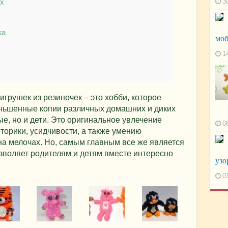
3
х
ка
моб
1
грушек из резиночек – это хобби, которое
еньшенные копии различных домашних и диких
е, но и дети. Это оригинальное увлечение
0
торики, усидчивости, а также умению
на мелочах. Но, самым главным все же является
озволяет родителям и детям вместе интересно
узо
0