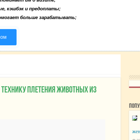
ые, кэшбэк и предоплаты;
омогает больше зарабатывать;
сом
м технику плетения животных из
Попу
жен