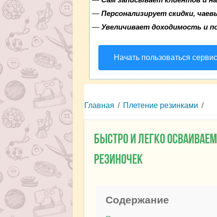
—
Персонализирует скидки, чаев
—
Увеличивает доходимость и п
Начать пользоваться серви
Главная
/
Плетение резинками
/
Быстро и легко осваивае
резиночек
Содержание