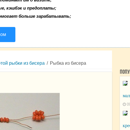
ые, кэшбэк и предоплаты;
омогает больше зарабатывать;
сом
той рыбки из бисера
/
Рыбка из бисера
Попу
мал
0
кре