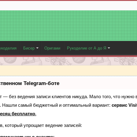
укоделия
Бисер
Оригами
Рукоделие от А до Я
ственном Telegram-боте
ает — без ведения записи клиентов никуда. Мало того, что нужно 
е. Нашли самый бюджетный и оптимальный вариант:
сервис Visi
есяц бесплатно
.
в, который упрощает ведение записей:
поминает им о визите;