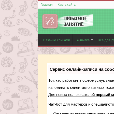
Главная
Карта сайта
Вязание спицами
Вышивка
Все для р
Сервис онлайн-записи на соб
Тот, кто работает в сфере услуг, зн
напоминать клиентам о визитах тож
Для новых пользователей
первый м
Чат-бот для мастеров и специалисто
—
Сам записывает клиентов и на