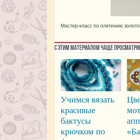
Мастер-класс по плетению золото
С этим материалом чаще просматри
Учимся вязать
Цв
красивые
мо
бактусы
ап
крючком по
«Ба