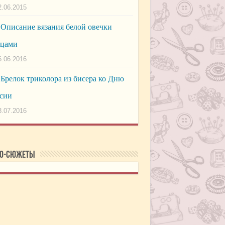
2.06.2015
Описание вязания белой овечки
ицами
6.06.2016
Брелок триколора из бисера ко Дню
сии
3.07.2016
о-сюжеты