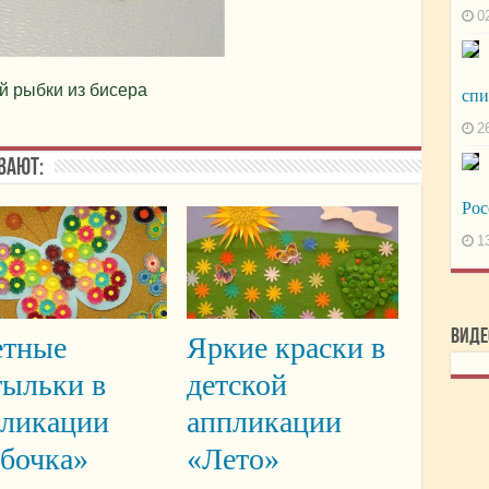
0
й рыбки из бисера
сп
2
вают:
Рос
1
Виде
етные
Яркие краски в
тыльки в
детской
пликации
аппликации
бочка»
«Лето»