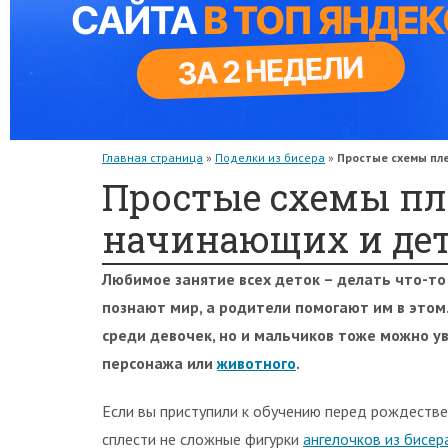
Главная страница
»
Поделки из бисера
»
Простые схемы пл
Простые схемы пл
начинающих и де
Любимое занятие всех деток – делать что-то
познают мир, а родители помогают им в этом
среди девочек, но и мальчиков тоже можно у
персонажа или
животного
.
Если вы приступили к обучению перед рождеств
сплести не сложные фигурки
ангелочков из бисер