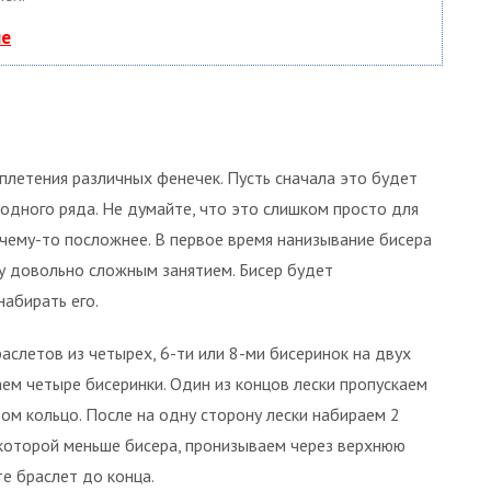
ие
плетения различных фенечек. Пусть сначала это будет
з одного ряда. Не думайте, что это слишком просто для
к чему-то посложнее. В первое время нанизывание бисера
ку довольно сложным занятием. Бисер будет
набирать его.
слетов из четырех, 6-ти или 8-ми бисеринок на двух
аем четыре бисеринки. Один из концов лески пропускаем
ом кольцо. После на одну сторону лески набираем 2
на которой меньше бисера, пронизываем через верхнюю
те браслет до конца.