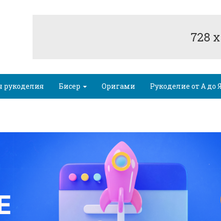
я рукоделия
Бисер
Оригами
Рукоделие от А до 