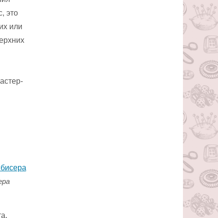
, это
их или
верхних
астер-
ера
а,