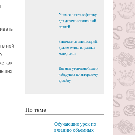
я
Учимся вязать кофточку
для девочки секционной
пряжей
вивать
Занимаемся аппликацией:
 в ней
делаем ежика из разных
материалов
о
же как
Вязание утонченной шали
льших
лебедушка по авторскому
дизайну
По теме
Обучающие урок по
вязанию объемных