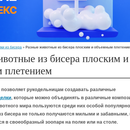
ки из бисера
»
Разные животные из бисера плоским и объемным плетени
ивотные из бисера плоским и
 плетением
 позволяет рукодельницам создавать различные
делки
, которые можно объединять в различные композ
вотного мира пользуются среди них особой популярн
из бисера не только получаются милыми и забавными, 
я в своеобразный зоопарк на полке или на столе.