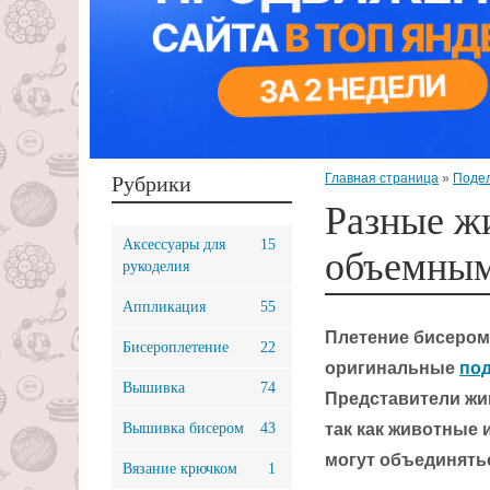
Главная страница
»
Подел
Рубрики
Разные ж
Аксессуары для
15
объемным
рукоделия
Аппликация
55
Плетение бисером
Бисероплетение
22
оригинальные
по
Вышивка
74
Представители жи
Вышивка бисером
43
так как животные 
могут объединятьс
Вязание крючком
1