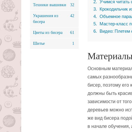
2
Учимся читать
Техники вышивки
32
3
Крокодильчик из
Украшения из
42
4
Объемное парал
бисера
5
Мастер-класс п
6
Видео: Плетем 
Цветы из бисера
61
Шитье
1
Материалы
Основным материа
самых разнообразн
бисер, поэтому его
должны быть красив
зависимости от того
деревьев можно исп
же вид бисера подо
в начале обучения, 