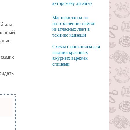
авторскому дизайну
Мастер-классы по
изготовлению цветов
ий или
из атласных лент в
олепный
технике канзаши
вание
Схемы с описанием для
вязания красивых
 самих
ажурных варежек
спицами
ридать