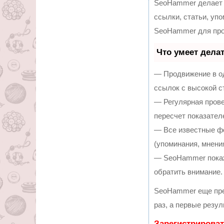
SeoHammer делает 
ссылки, статьи, уп
SeoHammer для про
Что умеет дела
— Продвижение в од
ссылок с высокой с
— Регулярная прове
пересчет показател
— Все известные ф
(упоминания, мнения
— SeoHammer покаже
обратить внимание.
SeoHammer еще пре
раз, а первые резу
Зарегистрироват