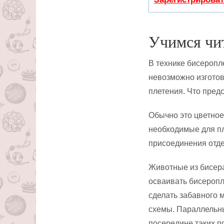
Учимся чи
В технике бисеропл
невозможно изготов
плетения. Что пред
Обычно это цветное
необходимые для пл
присоединения отде
Животные из бисер
осваивать бисеропл
сделать забавного 
схемы. Параллельны
посередине таких п