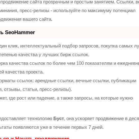
продвижение сайта прозрачным и простым занятием. Ссылки, 
оминания, пресс-релизы - используйте по максимуму потенциал
движения вашего сайта.
ть SeoHammer
ин клик, интеллектуальный подбор запросов, покупка самых л
тепенью качества у лучших бирж ссылок.
рка качества ссылок по более чем 100 показателям и ежеднев
ей качества проекта.
орматы ссылок: арендные ссылки, вечные ссылки, публикации
, отзывы, статьи, пресс-релизы).
т, где рост или падение, а также запросы, на которые нужно
доставляет технологию
Буст
, она ускоряет продвижение в деся
льтаты появляются уже в течение первых 7 дней.
ься и Начать продвижение