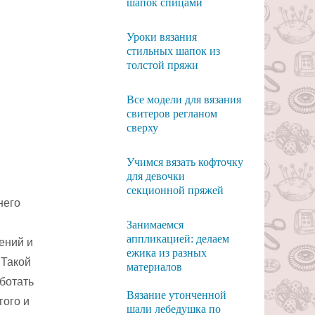
шапок спицами
Уроки вязания
стильных шапок из
толстой пряжи
Все модели для вязания
свитеров регланом
сверху
Учимся вязать кофточку
для девочки
секционной пряжей
него
Занимаемся
аппликацией: делаем
ений и
ежика из разных
 Такой
материалов
ботать
Вязание утонченной
гого и
шали лебедушка по