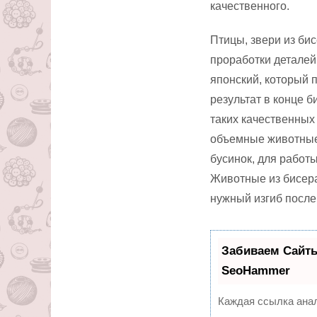
качественного.
Птицы, звери из би
проработки деталей
японский, который 
результат в конце б
таких качественных 
объемные животные 
бусинок, для работ
Животные из бисера
нужный изгиб после
Забиваем Сайт
SeoHammer
Каждая ссылка анал