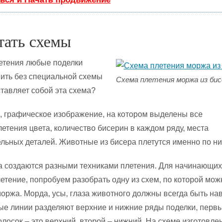
тать схемы
етения любые поделки
ить без специальной схемы
Схема плетения моржа из бис
ставляет собой эта схема?
, графическое изображение, на котором выделены все
етения цвета, количество бисерин в каждом ряду, места
льных деталей. Животные из бисера плетутся именно по ни
а создаются разными техниками плетения. Для начинающих
етение, попробуем разобрать одну из схем, по которой мож
моржа. Морда, усы, глаза животного должны всегда быть на
е линии разделяют верхние и нижние ряды поделки, перв
олосок – это верхний, второй – нижний. На схеме изготовле