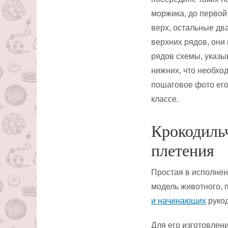
моржика, до первой 
верх, остальные дв
верхних рядов, они
рядов схемы, указыв
нижних, что необхо
пошаговое фото его
классе.
Крокодильч
плетения
Простая в исполнен
модель животного, 
и начинающих
рукод
Для его изготовлен