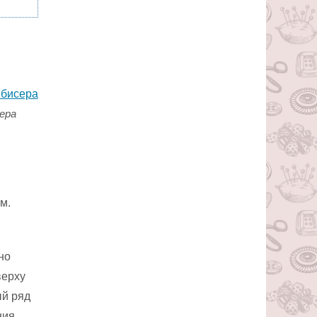
ера
м.
но
верху
ый ряд
ния