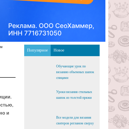
ем
Популярное
Новое
Обучающие урок по
вязанию объемных шапок
спицами
Уроки вязания стильных
иции.
шапок из толстой пряжи
остью,
но и
Все модели для вязания
свитеров регланом сверху