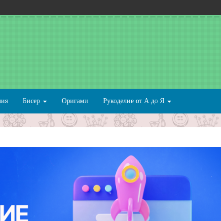
лия
Бисер
Оригами
Рукоделие от А до Я