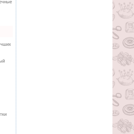
вечные
учших
ный
тки