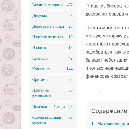
Вязание спицами
457
Птицы из бисера та
декора интерьера и
Декупаж
26
Деревья из бисера
25
Плести могут не тол
мелкую моторику у 
Изделия из ниток
10
животного происход
Изонить
13
разобраться, как э
Канзаши
42
бывают небольших р
и только начинающи
Квиллинг
144
финансовых затрат.
Оригами
73
Плетение
33
резинками
Поделки из бисера
73
Содержание
Схемы вышивки
69
крестом
1
Материалы для