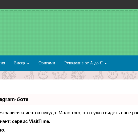
лия
Бисер
Оригами
Рукоделие от А до Я
legram-боте
ния записи клиентов никуда. Мало того, что нужно видеть свое р
иант:
сервис VisitTime.
но
.