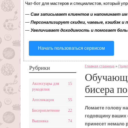
Чат-бот для мастеров и специалистов, который уп
—
Сам записывает клиентов и напоминает им 
—
Персонализирует скидки, чаевые, кэшбэк и
—
Увеличивает доходимость и помогает бол
Начать пользоваться сервисом
Главная страница
»
Подел
Рубрики
Обучающи
Аксессуары для
15
бисера по
рукоделия
Аппликация
55
Ломаете голову на
Бисероплетение
22
годовщину ваших 
Вышивка
74
принесет немало р