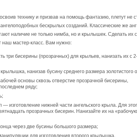
освоив технику и призвав на помощь фантазию, плетут не с
о ангелоподобных бескрылых созданий. Классические же ан
гают наличие не только нимба, но и крылышек. Сделать их 
 наш мастер-класс. Вам нужно:
ть три бисерины (прозрачных) для крыльев, нанизать их с 2
 крылышка, нанизав бусину среднего размера золотистого о
рабочей основы сквозь отверстие прозрачной бисерины,
последнем ряду;
ь;
 — изготовление нижней части ангельского крыла. Для это
вятнадцать прозрачных бисерин. Нанизайте их на «рабочу
конца через две бусины большого размера;
манипуляции для изготовления второго крылышка.