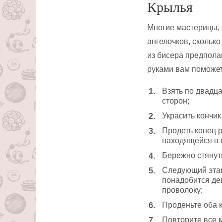
Крылья
Многие мастерицы, 
ангелочков, скольк
из бисера предпола
руками вам поможет
Взять по двадца
сторон;
Украсить кончик
Продеть конец 
находящейся в 
Бережно стянут
Следующий этап
понадобится де
проволоку;
Проденьте оба 
Повторите все 