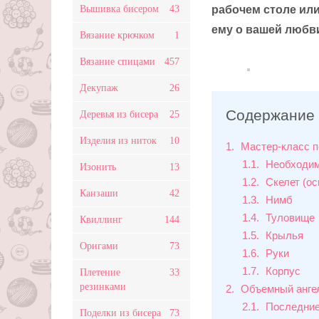
Вышивка бисером
43
рабочем столе или
ему о вашей любв
Вязание крючком
1
Вязание спицами
457
Декупаж
26
Содержание
Деревья из бисера
25
Изделия из ниток
10
1
Мастер-класс п
1.1
Необходим
Изонить
13
1.2
Скелет (ос
Канзаши
42
1.3
Нимб
1.4
Туловище
Квиллинг
144
1.5
Крылья
Оригами
73
1.6
Руки
1.7
Корпус
Плетение
33
резинками
2
Объемный анге
2.1
Последние
Поделки из бисера
73