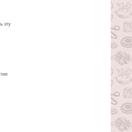
ь эту
стие