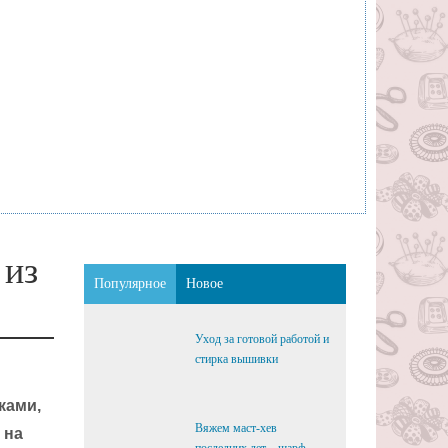
 из
Популярное
Новое
Уход за готовой работой и
стирка вышивки
ками,
Вяжем маст-хев
 на