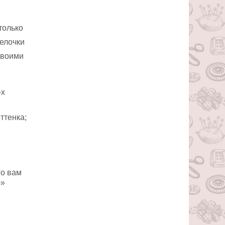
только
гелочки
своими
-х
ттенка;
го вам
ю»