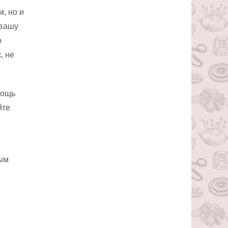
, но и
 вашу
о
, не
мощь
йте
ным