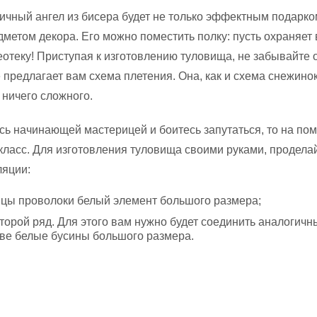
чный ангел из бисера будет не только эффектным подарком
метом декора. Его можно поместить полку: пусть охраняет
еотеку! Приступая к изготовлению туловища, не забывайте 
 предлагает вам схема плетения. Она, как и схема снежинок
 ничего сложного.
сь начинающей мастерицей и боитесь запутаться, то на по
класс. Для изготовления туловища своими руками, продела
яции:
нцы проволоки белый элемент большого размера;
торой ряд. Для этого вам нужно будет соединить аналогич
ве белые бусины большого размера.