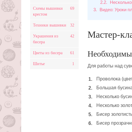
2.2
Несколько
Схемы вышивки
69
3
Видео: Уроки пл
крестом
Техники вышивки
32
Мастер-кла
Украшения из
42
бисера
Необходимы
Цветы из бисера
61
Шитье
1
Для работы над су
Проволока (цве
Большая бусина
Несколько бусин
Несколько золо
Бисер золотист
Бисер прозрачн