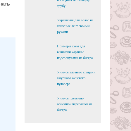
последних лет – шарф
нать
трубу
Украшения для волос из
атласных лент своими
руками
Примеры схем для
вышивки картин с
подсолнухами из бисера
Учимся вязанию спицами
ажурного женского
пуловера
Учимся плетению
объемной черепашки из
бисера