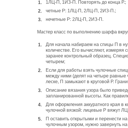
1ЛЦ-П, 1ИЗ-П. Повторять до конца Р.;
четные Р: 1ЛЦ-П, 2ЛЦ-П, 2ИЗ-П.;
нечетные Р: 2ЛЦ-П, 2ИЗ-П.
Мастер класс по выполнению шарфа вкру
Для начала набираем на спицы П в н
количестве. Его вычисляют, измеряя 
заранее контрольный образец. Специф
четырем;
Если для работы взять чулочные спиц
между ними (делят на четыре равные ч
леске, П замыкают в круговой Р. Гра
Описание вязания узора было приве
запланированной высоты. Как правило,
Для оформления аккуратного края в к
чулочной вязкой: лицевые Р вяжут ЛЦ
П оставить открытыми и перенести на
чулочным узором, нужно завернуть на