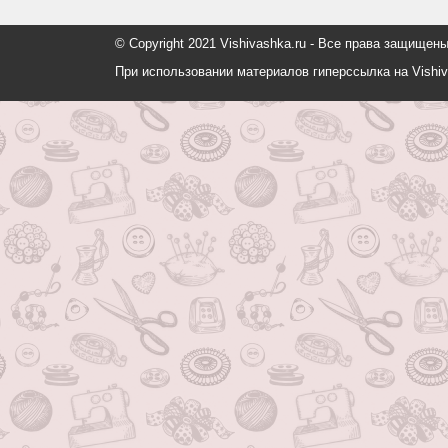
© Copyright 2021 Vishivashka.ru - Все права защи
При использовании материалов гиперссылка на Vishiv