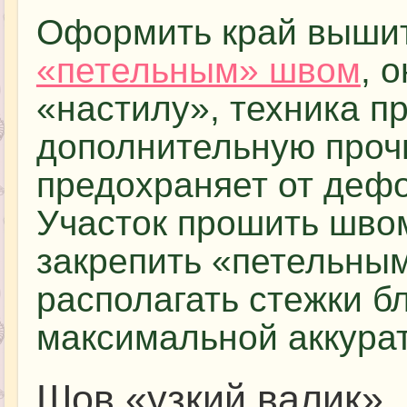
Оформить край вышит
«петельным» швом
, 
«настилу», техника п
дополнительную прочн
предохраняет от дефо
Участок прошить швом
закрепить «петельны
располагать стежки бл
максимальной аккурат
Шов «узкий валик»