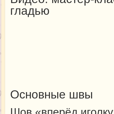
гладью
Основные швы
Шов «вперёд иголку