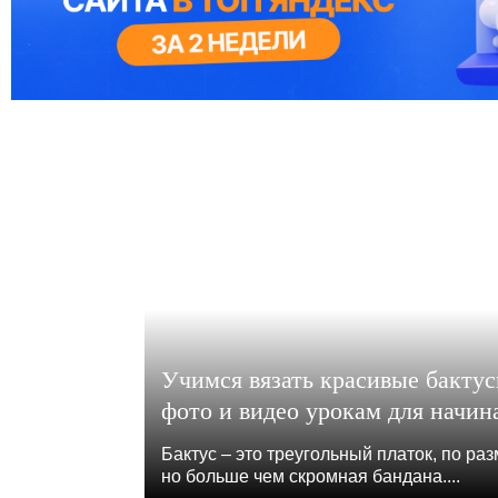
Учимся вязать красивые бакту
фото и видео урокам для начи
Бактус – это треугольный платок, по ра
но больше чем скромная бандана....