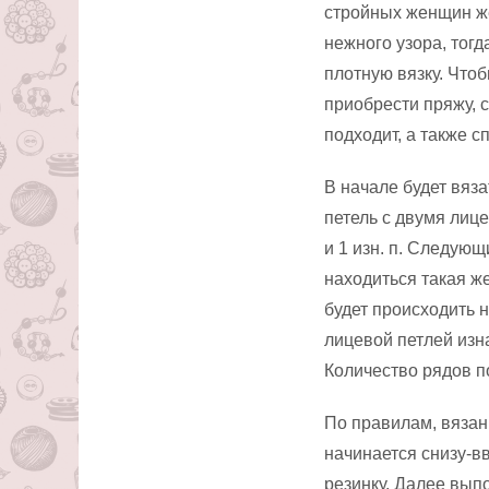
стройных женщин же
нежного узора, то
плотную вязку. Что
приобрести пряжу, 
подходит, а также с
В начале будет вяз
петель с двумя лице
и 1 изн. п. Следующ
находиться такая ж
будет происходить 
лицевой петлей изна
Количество рядов п
По правилам, вяза
начинается снизу-вв
резинку. Далее выпо