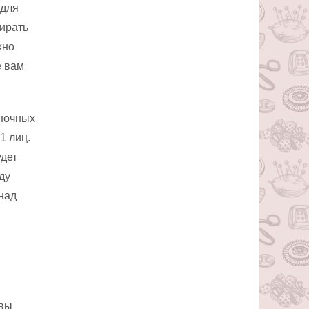
 для
ирать
жно
е вам
аночных
1 лиц.
удет
ду
над
 вы