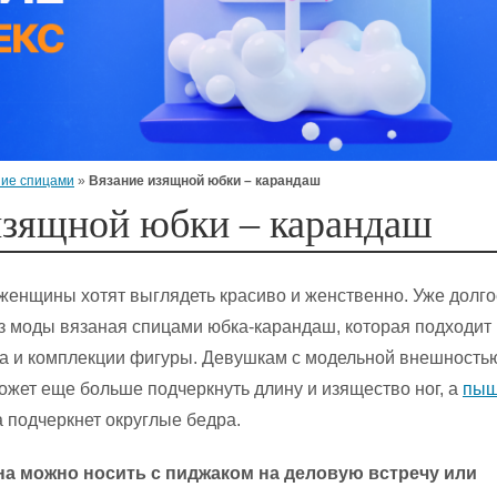
ие спицами
»
Вязание изящной юбки – карандаш
изящной юбки – карандаш
женщины хотят выглядеть красиво и женственно. Уже долго
з моды вязаная спицами юбка-карандаш, которая подходит 
та и комплекции фигуры. Девушкам с модельной внешность
жет еще больше подчеркнуть длину и изящество ног, а
пы
 подчеркнет округлые бедра.
на можно носить с пиджаком на деловую встречу или