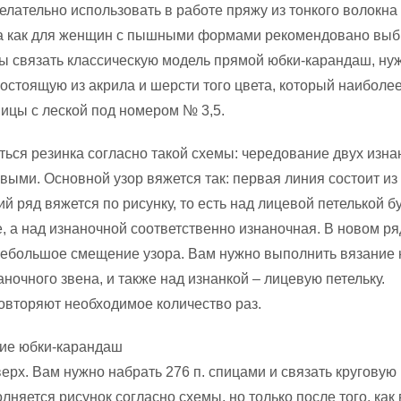
лательно использовать в работе пряжу из тонкого волокна
гда как для женщин с пышными формами рекомендовано выб
бы связать классическую модель прямой юбки-карандаш, ну
состоящую из акрила и шерсти того цвета, который наиболе
пицы с леской под номером № 3,5.
аться резинка согласно такой схемы: чередование двух изн
выми. Основной узор вяжется так: первая линия состоит из 
ий ряд вяжется по рисунку, то есть над лицевой петелькой б
е, а над изнаночной соответственно изнаночная. В новом ря
небольшое смещение узора. Вам нужно выполнить вязание 
ночного звена, и также над изнанкой – лицевую петельку.
овторяют необходимое количество раз.
ние юбки-карандаш
ерх. Вам нужно набрать 276 п. спицами и связать круговую
лняется рисунок согласно схемы, но только после того, как