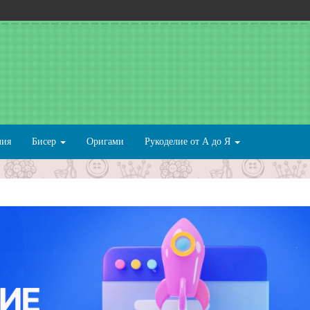
лия
Бисер
Оригами
Рукоделие от А до Я