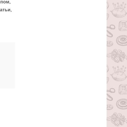
опом,
атьи,