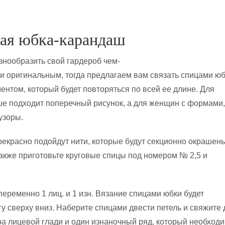
ая юбка-карандаш
знообразить свой гардероб чем-
и оригинальным, тогда предлагаем вам связать спицами юб
нтом, который будет повторяться по всей ее длине. Для
е подходит поперечный рисунок, а для женщин с формами
узоры.
рекрасно подойдут нити, которые будут секционно окрашен
Также приготовьте круговые спицы под номером № 2,5 и
переменно 1 лиц. и 1 изн. Вязание спицами юбки будет
гу сверху вниз. Наберите спицами двести петель и свяжите 
ра лицевой глади и один изнаночный ряд, который необход