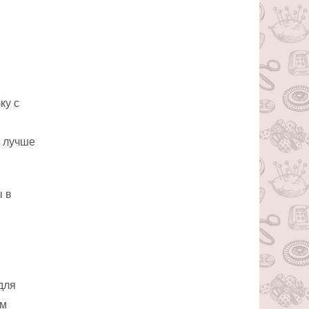
ку с
, лучше
ы в
для
им