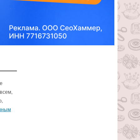
е
всем,
ю,
шным