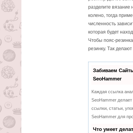
разделите вязание 
колено, тогда прим
численность зависи
которая будет наход
Чтобы пояс-резинка 
резинку. Так делаю
Забиваем Сайт
SeoHammer
Каждая ссылка анал
SeoHammer делает 
ссылки, статьи, уп
SeoHammer для про
Что умеет дела