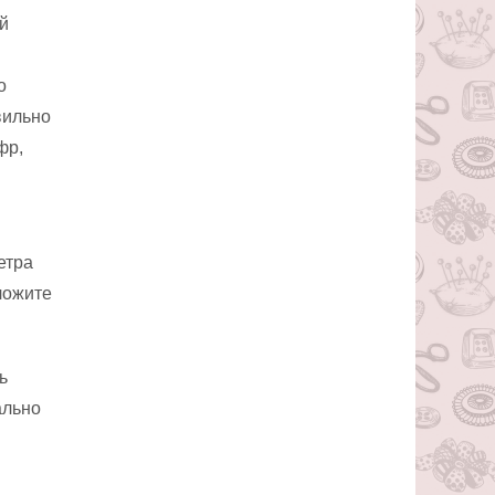
й
о
вильно
фр,
етра
ложите
ь
ально