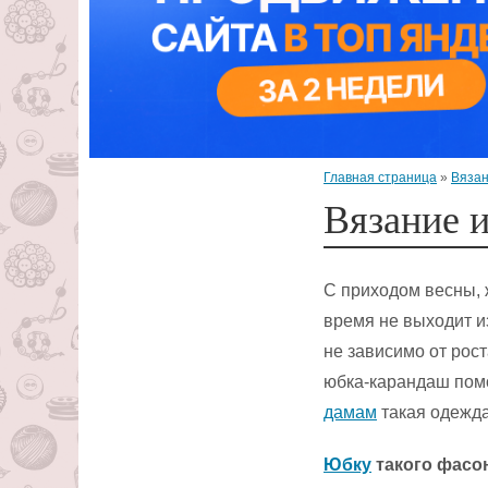
Главная страница
»
Вязан
Вязание 
С приходом весны, 
время не выходит и
не зависимо от рос
юбка-карандаш помо
дамам
такая одежда
Юбку
такого фасо