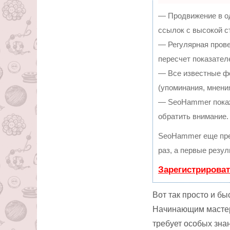
— Продвижение в од
ссылок с высокой с
— Регулярная прове
пересчет показател
— Все известные ф
(упоминания, мнения
— SeoHammer покаже
обратить внимание.
SeoHammer еще пре
раз, а первые резу
Зарегистрироват
Вот так просто и б
Начинающим мастери
требует особых знан