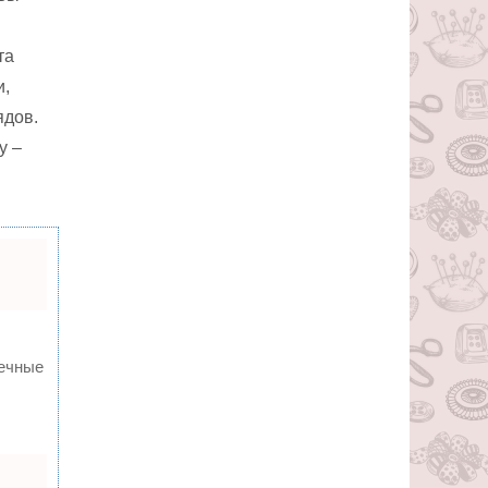
та
и,
ядов.
у –
вечные