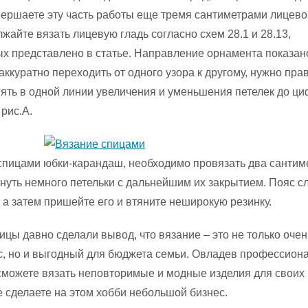
авершаете эту часть работы еще тремя сантиметрами лицево
жайте вязать лицевую гладь согласно схем 28.1 и 28.13,
х представлено в статье. Направление орнамента показан
аккуратно переходить от одного узора к другому, нужно пра
ять в одной линии увеличения и уменьшения петелек до ци
рис.А.
пицами юбки-карандаш, необходимо провязать два сантим
тянуть немного петельки с дальнейшим их закрытием. Пояс с
, а затем пришейте его и втяните неширокую резинку.
цы давно сделали вывод, что вязание – это не только очен
, но и выгодный для бюджета семьи. Овладев профессион
 сможете вязать неповторимые и модные изделия для своих
е сделаете на этом хобби небольшой бизнес.