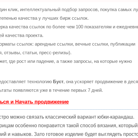
ин клик, интеллектуальный подбор запросов, покупка самых л
тепенью качества у лучших бирж ссылок.
рка качества ссылок по более чем 100 показателям и ежеднев
ей качества проекта.
орматы ссылок: арендные ссылки, вечные ссылки, публикации
, отзывы, статьи, пресс-релизы).
т, где рост или падение, а также запросы, на которые нужно
доставляет технологию
Буст
, она ускоряет продвижение в деся
льтаты появляются уже в течение первых 7 дней.
ься и Начать продвижение
ыстро можно связать классический вариант юбки-карандаш.
цам особенно понравится такой способ вязания, который
ий и навыков. Зато готовое изделие будет выглядеть прост