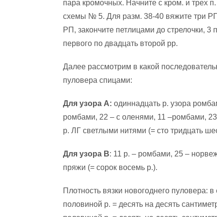
пара кромочных. Начните с кром. и трех п.
схемы № 5. Для разм. 38-40 вяжите три РП,
РП, закончите петлицами до стрелочки, 3 п
первого по двадцать второй рр.
Далее рассмотрим в какой последователь
пуловера спицами:
Для узора А:
одиннадцать р. узора ромба
ромбами, 22 – с оленями, 11 –ромбами, 23
р. ЛГ светлыми нитями (= сто тридцать шест
Для узора В
: 11 р. – ромбами, 25 – норве
пряжи (= сорок восемь р.).
Плотность вязки новогоднего пуловера: в 
половиной р. = десять на десять сантимет