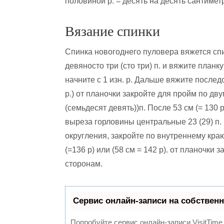
половиной р. = десять на десять сантимет
Вязание спинки
Спинка новогоднего пуловера вяжется спи
девяносто три (сто три) п. и вяжите планк
начните с 1 изн. р. Дальше вяжите послед
р.) от планочки закройте для пройм по дв
(семьдесят девять))п. После 53 см (= 130 р
выреза горловины центральные 23 (29) п.
округления, закройте по внутреннему краю 
(=136 р) или (58 см = 142 р). от планочки 
сторонам.
Сервис онлайн-записи на собственн
Попробуйте сервис онлайн-записи VisitTime