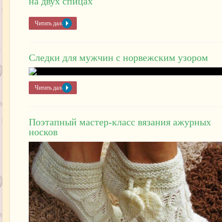
на двух спицах
Читать далее »
Следки для мужчин с норвежским узором
Читать далее »
Поэтапный мастер-класс вязания ажурных
носков