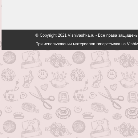
© Copyright 2021 Vishivashka.ru - Все права защи
При использовании материалов гиперссылка на Vishiv