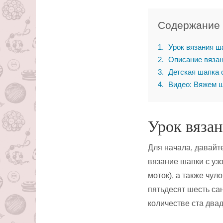
Содержание
1
Урок вязания ш
2
Описание вязан
3
Детская шапка 
4
Видео: Вяжем ш
Урок вязан
Для начала, давайт
вязание шапки с уз
моток), а также чу
пятьдесят шесть са
количестве ста двад