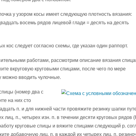
очка у узором косы имеет следующую плотность вязания:
двадцать восемь рядов лицевой глади = десять на десять
х кос следует согласно схемы, где указан один раппорт.
вительными работами, рассмотрим описание вязания спиц
жите вкруговую круговыми спицами, после чего по мере
у можно вводить чулочные.
спицы (номер два с
те на них сто
вадцать п. и для нижней части провяжите резинку шапки пут
 лиц. п., четырех изн. п. в течении десяти круговых рядов (
работу круговые спицы и вяжите спицами следующий р. сог
ите добавочную лиц. п. в каждой их четырех лиц. п. резиноч