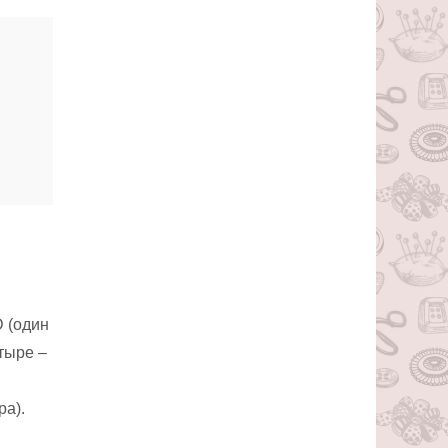
 (один
тыре –
ра).