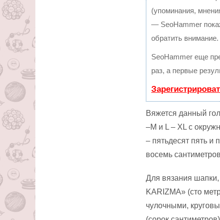
(упоминания, мнения
— SeoHammer покаже
обратить внимание.
SeoHammer еще пре
раз, а первые резу
Зарегистрироват
Вяжется данный гол
–M и L – XL с окруж
– пятьдесят пять и 
восемь сантиметров
Для вязания шапки,
KARIZMA» (сто метр
чулочными, круговы
(сорок сантиметров