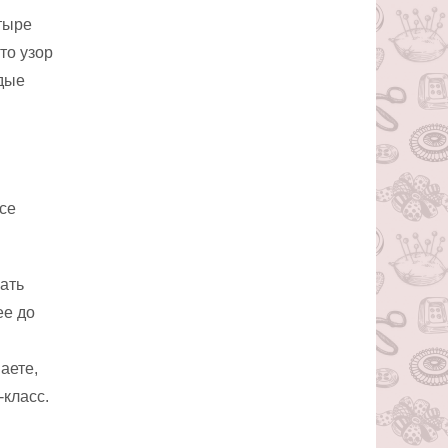
тыре
то узор
ждые
Все
ать
ее до
аете,
класс.