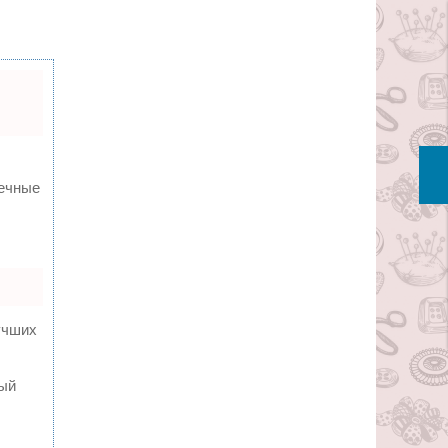
вечные
учших
ный