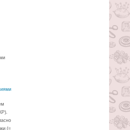
ами
ем
КР).
ласно
ки (=