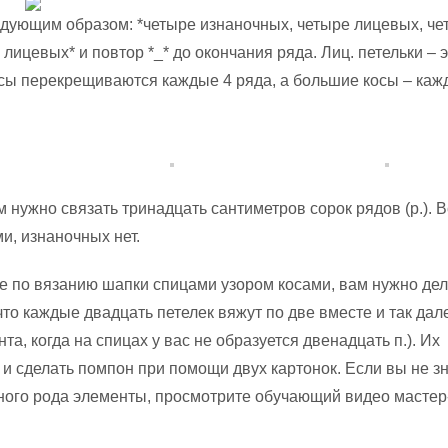
дующим образом: *четыре изнаночных, четыре лицевых, че
лицевых* и повтор *_* до окончания ряда. Лиц. петельки – э
сы перекрещиваются каждые 4 ряда, а большие косы – ка
 нужно связать тринадцать сантиметров сорок рядов (р.). 
и, изнаночных нет.
 по вязанию шапки спицами узором косами, вам нужно дел
 что каждые двадцать петелек вяжут по две вместе и так дал
та, когда на спицах у вас не образуется двенадцать п.). Их
 и сделать помпон при помощи двух картонок. Если вы не зн
ного рода элементы, просмотрите обучающий видео мастер-