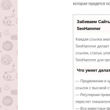
которая придется п
Забиваем Сайт
SeoHammer
Каждая ссылка анал
SeoHammer делает 
ссылки, статьи, уп
SeoHammer для про
Что умеет дела
— Продвижение в од
ссылок с высокой с
— Регулярная прове
пересчет показател
— Все известные ф