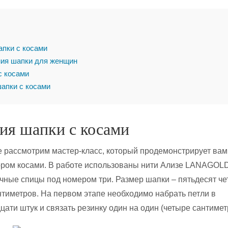
апки с косами
ия шапки для женщин
с косами
апки с косами
ия шапки с косами
е рассмотрим мастер-класс, который продемонстрирует вам
ором косами. В работе использованы нити Ализе LANAGOLD
лочные спицы под номером три. Размер шапки – пятьдесят че
нтиметров. На первом этапе необходимо набрать петли в
цати штук и связать резинку один на один (четыре сантимет