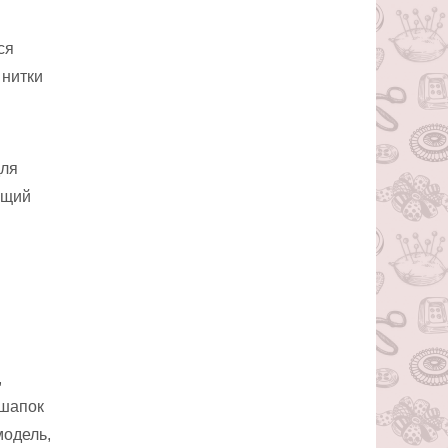
ся
 нитки
для
ющий
,
 шапок
модель,