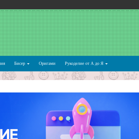
лия
Бисер
Оригами
Рукоделие от А до Я