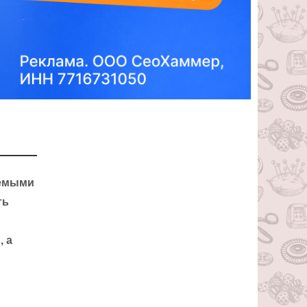
уемыми
ть
, а