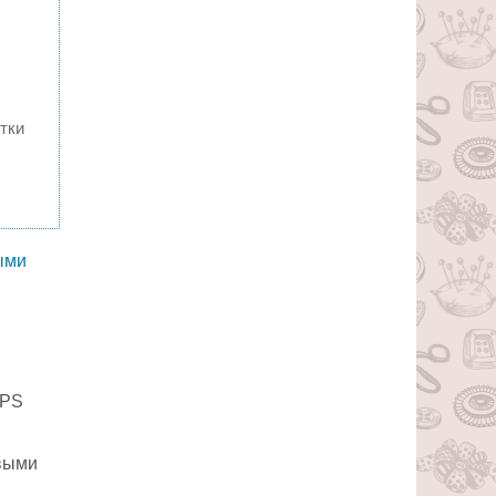
тки
OPS
овыми