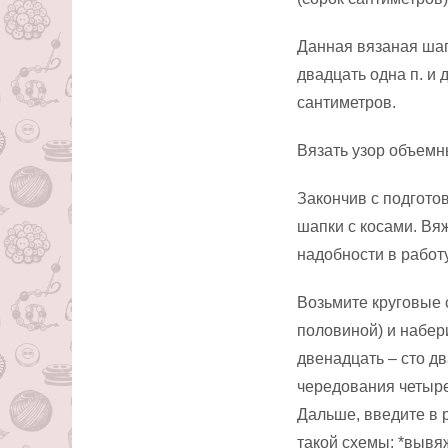
Данная вязаная шап
двадцать одна п. и 
сантиметров.
Вязать узор объемны
Закончив с подгото
шапки с косами. Вя
надобности в работ
Возьмите круговые 
половиной) и набери
двенадцать – сто д
чередования четырех
Дальше, введите в 
такой схемы: *вывяж