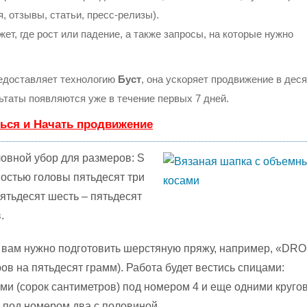
, отзывы, статьи, пресс-релизы).
т, где рост или падение, а также запросы, на которые нужно
доставляет технологию
Буст
, она ускоряет продвижение в деся
льтаты появляются уже в течение первых 7 дней.
ься и Начать продвижение
овной убор для размеров: S
ностью головы пятьдесят три
пятьдесят шесть – пятьдесят
.
 вам нужно подготовить шерстяную пряжу, например, «DR
ов на пятьдесят грамм). Работа будет вестись спицами:
ми (сорок сантиметров) под номером 4 и еще одними круг
) под номером два с половиной.