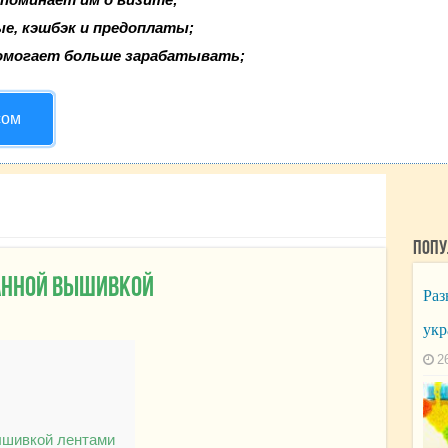
ые, кэшбэк и предоплаты;
омогает больше зарабатывать;
сом
Попу
анной вышивкой
Раз
укр
2
ышивкой лентами