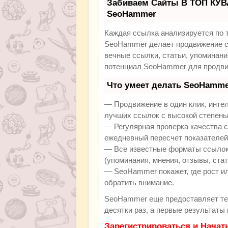
Забиваем Сайты В ТОП КУВ
SeoHammer
Каждая ссылка анализируется по 
SeoHammer делает продвижение са
вечные ссылки, статьи, упоминани
потенциал SeoHammer для продви
Что умеет делать SeoHamme
— Продвижение в один клик, инте
лучших ссылок с высокой степень
— Регулярная проверка качества с
ежедневный пересчет показателей 
— Все известные форматы ссылок:
(упоминания, мнения, отзывы, стат
— SeoHammer покажет, где рост ил
обратить внимание.
SeoHammer еще предоставляет т
десятки раз, а первые результаты
Зарегистрироваться и Начат