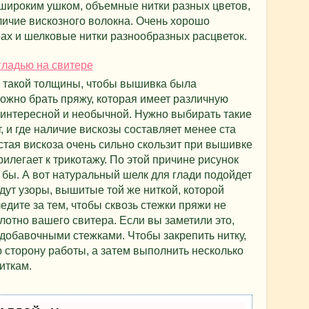
 широким ушком, объемные нитки разных цветов,
ичие вискозного волокна. Очень хорошо
ах и шелковые нитки разнообразных расцветок.
 такой толщины, чтобы вышивка была
ожно брать пряжу, которая имеет различную
ь интересной и необычной. Нужно выбирать такие
т, и где наличие вискозы составляет менее ста
истая вискоза очень сильно скользит при вышивке
илегает к трикотажу. По этой причине рисунок
ь бы. А вот натуральный шелк для глади подойдет
дут узоры, вышитые той же ниткой, которой
едите за тем, чтобы сквозь стежки пряжи не
отно вашего свитера. Если вы заметили это,
добавочными стежками. Чтобы закрепить нитку,
 сторону работы, а затем выполнить несколько
иткам.