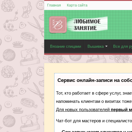
Главная
Карта сайта
Вязание спицами
Вышивка
Все для р
Сервис онлайн-записи на соб
Тот, кто работает в сфере услуг, зн
напоминать клиентам о визитах тож
Для новых пользователей
первый м
Чат-бот для мастеров и специалисто
—
Сам записывает клиентов и на