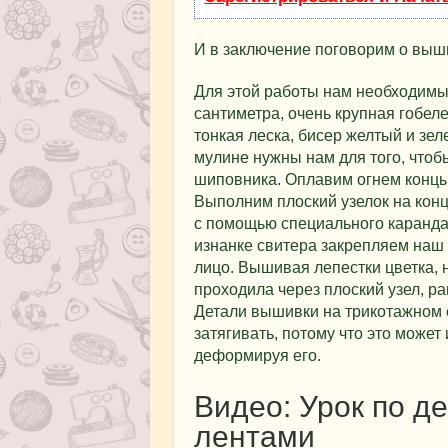
И в заключение поговорим о выш
Для этой работы нам необходимы 
сантиметра, очень крупная гобел
тонкая леска, бисер желтый и зел
мулине нужны нам для того, что
шиповника. Оплавим огнем концы 
Выполним плоский узелок на кон
с помощью специального карандаш
изнанке свитера закрепляем наш 
лицо. Вышивая лепестки цветка, н
проходила через плоский узел, р
Детали вышивки на трикотажном с
затягивать, потому что это может 
деформируя его.
Видео: Урок по д
лентами