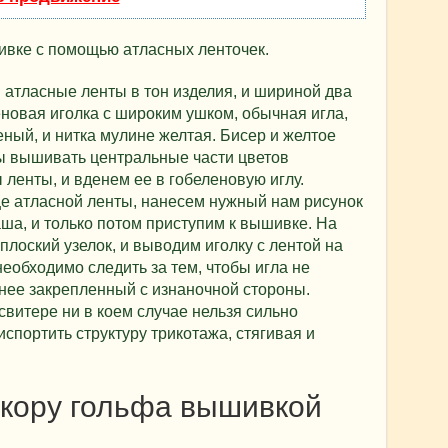
ивке с помощью атласных ленточек.
атласные ленты в тон изделия, и шириной два
еновая иголка с широким ушком, обычная игла,
еный, и нитка мулине желтая. Бисер и желтое
бы вышивать центральные части цветов
ленты, и вденем ее в гобеленовую иглу.
це атласной ленты, нанесем нужный нам рисунок
а, и только потом приступим к вышивке. На
плоский узелок, и выводим иголку с лентой на
еобходимо следить за тем, чтобы игла не
анее закрепленный с изнаночной стороны.
витере ни в коем случае нельзя сильно
испортить структуру трикотажа, стягивая и
екору гольфа вышивкой