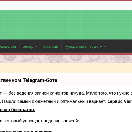
укоделия
Бисер
Оригами
Рукоделие от А до Я
ственном Telegram-боте
ает — без ведения записи клиентов никуда. Мало того, что нужно 
е. Нашли самый бюджетный и оптимальный вариант:
сервис Visi
есяц бесплатно
.
в, который упрощает ведение записей:
поминает им о визите;