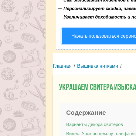
—
Персонализирует скидки, чаев
—
Увеличивает доходимость и п
Начать пользоваться серви
Главная
/
Вышивка нитками
/
Украшаем свитера изыск
Содержание
Варианты декора свитеров
Видео: Урок по декору гольфа в