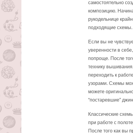
самостоятельно соз
композицию. Начин
рукодельнице край
подходящие схемы.
Если вы не чувству
уверенности в себе
попроще. После тог
технику вышивания,
переходить к работ
узорами. Схемы мо
можете оригинально
“постаревшие” джин
Классические схемы
при работе с полот
После того как вы 