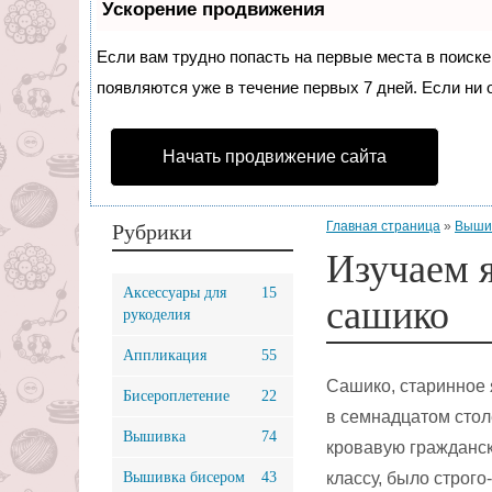
Ускорение продвижения
Если вам трудно попасть на первые места в поиск
появляются уже в течение первых 7 дней. Если ни о
Начать продвижение сайта
Главная страница
»
Выши
Рубрики
Изучаем 
Аксессуары для
15
сашико
рукоделия
Аппликация
55
Сашико, старинное 
Бисероплетение
22
в семнадцатом стол
Вышивка
74
кровавую гражданск
Вышивка бисером
43
классу, было строго