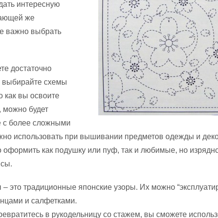
дать интересную
ающей же
не важно выбрать
ете достаточно
, выбирайте схемы
о как вы освоите
 можно будет
е с более сложными
жно использовать при вышивании предметов одежды и дек
 оформить как подушку или пуф, так и любимые, но изрядн
сы.
 – это традиционные японские узоры. Их можно “эксплуати
енцами и салфетками.
превратитесь в рукодельницу со стажем, вы сможете исполь