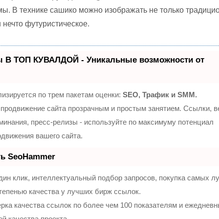
ы. В технике сашико можно изображать не только традици
и нечто футуристическое.
ы В ТОП КУВАЛДОЙ - Уникальные возможности от
изируется по трем пакетам оценки:
SEO, Трафик и SMM.
продвижение сайта прозрачным и простым занятием. Ссылки, 
оминания, пресс-релизы - используйте по максимуму потенциал
движения вашего сайта.
ть SeoHammer
ин клик, интеллектуальный подбор запросов, покупка самых л
тепенью качества у лучших бирж ссылок.
рка качества ссылок по более чем 100 показателям и ежеднев
ей качества проекта.