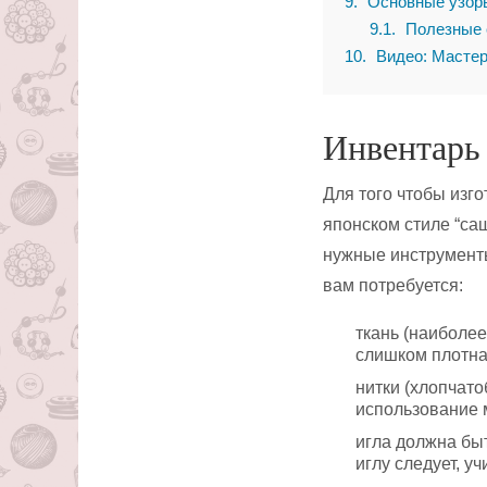
9
Основные узор
9.1
Полезные 
10
Видео: Мастер
Инвентарь
Для того чтобы изг
японском стиле “са
нужные инструменты
вам потребуется:
ткань (наиболе
слишком плотна
нитки (хлопчат
использование 
игла должна бы
иглу следует, у