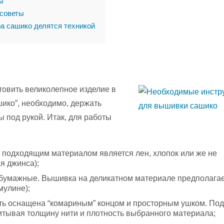
ы
советы
а сашико делятся техникой
отовить великолепное изделие в
шико”, необходимо, держать
 под рукой. Итак, для работы
е подходящим материалом является лен, хлопок или же не
я джинса);
обумажные. Вышивка на деликатном материале предполага
мулине);
ть оснащена “комариным” концом и просторным ушком. По
читывая толщину нити и плотность выбранного материала;