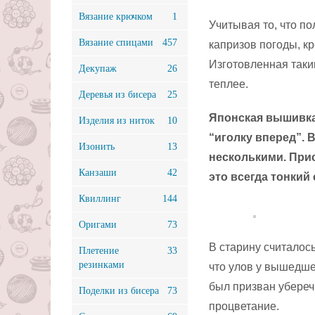
Вязание крючком
1
Учитывая то, что п
Вязание спицами
457
капризов погоды, к
Изготовленная таки
Декупаж
26
теплее.
Деревья из бисера
25
Японская вышивка
Изделия из ниток
10
“иголку вперед”. В
Изонить
13
несколькими. Прис
Канзаши
42
это всегда тонкий
Квиллинг
144
Оригами
73
В старину считалось
Плетение
33
резинками
что улов у вышедше
был призван уберечь
Поделки из бисера
73
процветание.