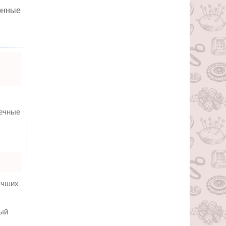
онные
вечные
учших
ный