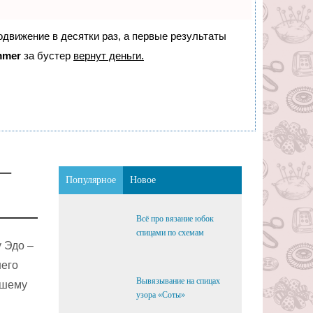
родвижение в десятки раз, а первые результаты
mmer
за бустер
вернут деньги.
–
Популярное
Новое
Всё про вязание юбок
спицами по схемам
 Эдо –
шего
Вывязывание на спицах
сшему
узора «Соты»