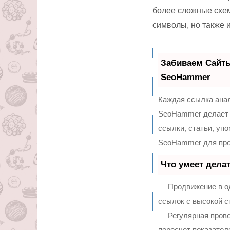
более сложные схем
символы, но также 
Забиваем Сайт
SeoHammer
Каждая ссылка анал
SeoHammer делает 
ссылки, статьи, уп
SeoHammer для про
Что умеет дела
— Продвижение в од
ссылок с высокой с
— Регулярная прове
пересчет показател