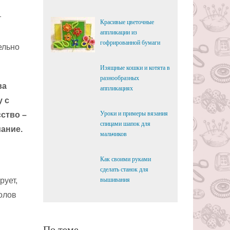
т
Красивые цветочные
аппликации из
гофрированной бумаги
ельно
Изящные кошки и котята в
разнообразных
ва
аппликациях
у с
Уроки и примеры вязания
ство –
спицами шапок для
ание.
мальчиков
Как своими руками
сделать станок для
рует,
вышивания
олов
По теме