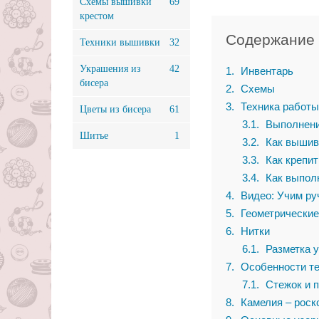
Схемы вышивки
69
крестом
Содержание
Техники вышивки
32
Украшения из
42
1
Инвентарь
бисера
2
Схемы
3
Техника работы
Цветы из бисера
61
3.1
Выполнени
Шитье
1
3.2
Как вышив
3.3
Как крепит
3.4
Как выпол
4
Видео: Учим ру
5
Геометрические
6
Нитки
6.1
Разметка у
7
Особенности те
7.1
Стежок и п
8
Камелия – роск