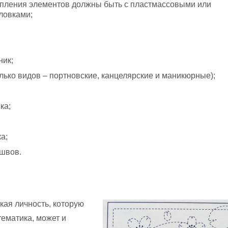
епления элементов должны быть с пластмассовыми или
ловками;
ник;
лько видов – портновские, канцелярские и маникюрные);
ка;
а;
швов.
кая личность, которую
тематика, может и