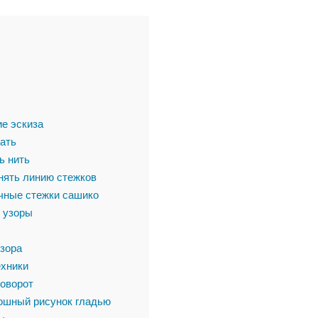
е эскиза
ать
ь нить
нять линию стежков
чные стежки сашико
 узоры
зора
хники
оворот
ошный рисунок гладью