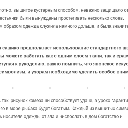
олотно, вышитое кустарным способом, неважно защищало о
рестьянки были вынуждены простегивать несколько слоев.
м образом одежда служила намного дольше, и была значит
 сашико предполагает использование стандартного ш
ы можете работать как с одним слоем ткани, так и сраз
тупая к рукоделию, важно помнить, что японское искус
 символизм, и узорам необходимо уделить особое вним
 так: рисунок комезаши способствует удаче, а уроко гаранти
го в море рыбака будет богатым. Каждый из вышитых симв
 носителя одежды от зла и ниспослать в дом богатство и