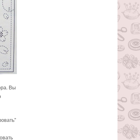
ора. Вы
о
ровать”
зовать