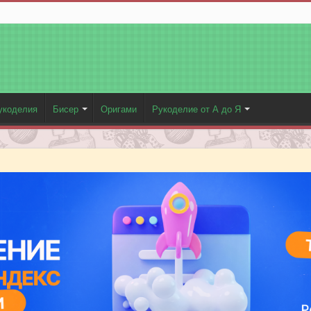
укоделия
Бисер
Оригами
Рукоделие от А до Я