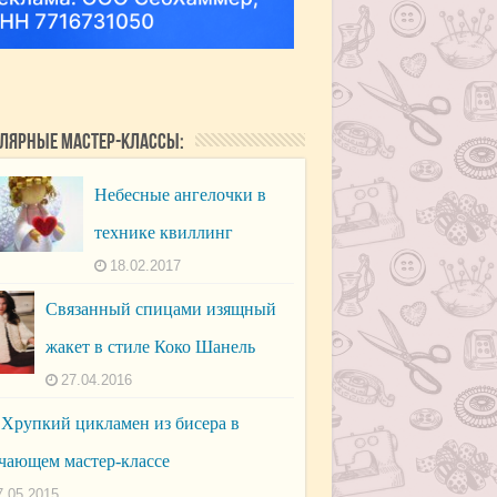
лярные мастер-классы:
Небесные ангелочки в
технике квиллинг
18.02.2017
Связанный спицами изящный
жакет в стиле Коко Шанель
27.04.2016
Хрупкий цикламен из бисера в
чающем мастер-классе
7.05.2015