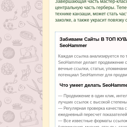
Завершающая часть мастер-класс
центральную часть герберы. Тепер
технике канзаши, может стать ча
заколке, а также украсит повязку 
Забиваем Сайты В ТОП КУВ
SeoHammer
Каждая ссылка анализируется по 
SeoHammer делает продвижение са
вечные ссылки, статьи, упоминани
потенциал SeoHammer для продви
Что умеет делать SeoHamme
— Продвижение в один клик, инте
лучших ссылок с высокой степень
— Регулярная проверка качества с
ежедневный пересчет показателей 
— Все известные форматы ссылок:
(упоминания, мнения, отзывы, стат