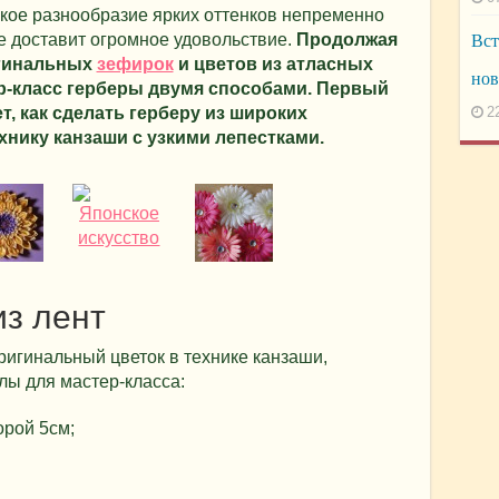
кое разнообразие ярких оттенков непременно
е доставит огромное удовольствие.
Продолжая
Вст
игинальных
зефирок
и цветов из атласных
нов
р-класс герберы двумя способами. Первый
, как сделать герберу из широких
2
ехнику канзаши с узкими лепестками.
из лент
оригинальный цветок в технике канзаши,
лы для мастер-класса:
орой 5см;