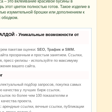
а – это вклеивание красивой бусины в
ь этот цветок полностью готов. Такое изделие в
стью изумительной брошки или дополнением к
с ободком.
АЛДОЙ - Уникальные возможности от
трем пакетам оценки:
SEO, Трафик и SMM.
йта прозрачным и простым занятием. Ссылки,
я, пресс-релизы - используйте по максимуму
жения вашего сайта.
r
ллектуальный подбор запросов, покупка самых
ю качества у лучших бирж ссылок.
сылок по более чем 100 показателям и
качества проекта.
 арендные ссылки, вечные ссылки, публикации
ьи, пресс-релизы).