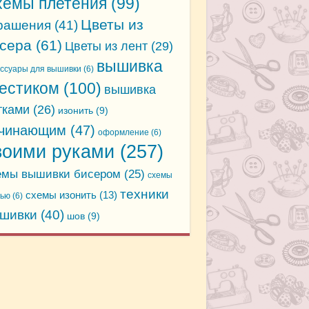
хемы плетения
(99)
Цветы из
рашения
(41)
сера
(61)
Цветы из лент
(29)
вышивка
ессуары для вышивки
(6)
естиком
(100)
вышивка
тками
(26)
изонить
(9)
чинающим
(47)
оформление
(6)
воими руками
(257)
емы вышивки бисером
(25)
схемы
техники
схемы изонить
(13)
дью
(6)
шивки
(40)
шов
(9)