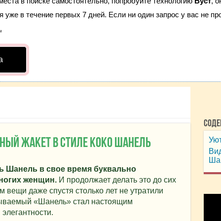
места в поиске самостоятельно, попробуйте технологию
Буст
, 
 уже в течение первых 7 дней. Если ни один запрос у вас не про
.
а
Соде
Уют
ый жакет в стиле Коко Шанель
Вид
Ша
ь Шанель в свое время буквально
ногих женщин.
И продолжает делать это до сих
м вещи даже спустя столько лет не утратили
зываемый «Шанель» стал настоящим
 элегантности.