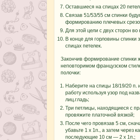
Оставшиеся на спицах 20 петел
Связав 51/53/55 см спинки буду
формированию плечевых срезо
Для этой цели с двух сторон во 
В конце для горловины спинки 
спицах петелек.
Закончив формирование спинки ж
неповторимом французском стиле,
полочки:
Наберите на спицы 18/19/20 п. 
работу используя узор под наз
лиц.гладь;
Три петлицы, находящиеся с п
провяжите платочной вязкой;
После чего провязав 5 см, снач
убавьте 1 х 1п., а затем через 
последующие 10 см — 2 х 1п.;