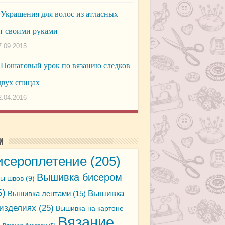
Украшения для волос из атласных
т своими руками
7.09.2015
Пошаговый урок по вязанию следков
двух спицах
2.04.2016
и
исероплетение
(205)
Вышивка бисером
ы швов
(9)
5)
Вышивка
Вышивка лентами
(15)
 изделиях
(25)
Вышивка на картоне
Вязание