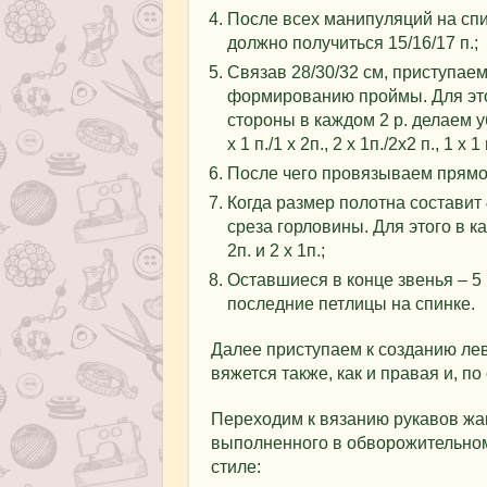
После всех манипуляций на спи
должно получиться 15/16/17 п.;
Связав 28/30/32 см, приступаем
формированию проймы. Для это
стороны в каждом 2 р. делаем уб
х 1 п./1 х 2п., 2 х 1п./2х2 п., 1 х 1 
После чего провязываем прямо 
Когда размер полотна составит
среза горловины. Для этого в ка
2п. и 2 х 1п.;
Оставшиеся в конце звенья – 5
последние петлицы на спинке.
Далее приступаем к созданию лев
вяжется также, как и правая и, п
Переходим к вязанию рукавов жак
выполненного в обворожительно
стиле: