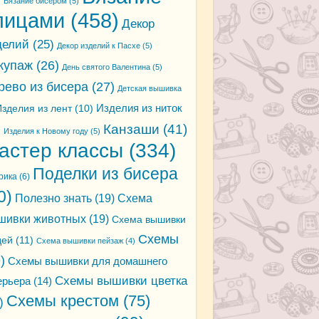
)
Вязание бисером
(5)
пицами
(458)
Декор
делий
(25)
Декор изделий к Пасхе
(5)
купаж
(26)
День святого Валентина
(5)
рево из бисера
(27)
Детская вышивка
зделия из лент
(10)
Изделия из ниток
Канзаши
(41)
)
Изделия к Новому году
(5)
астер классы
(334)
Поделки из бисера
рика
(6)
0)
Полезно знать
(19)
Схема
шивки животных
(19)
Схема вышивки
Схемы
дей
(11)
Схема вышивки пейзаж
(4)
)
Схемы вышивки для домашнего
Схемы вышивки цветка
ерьера
(14)
Схемы крестом
(75)
)