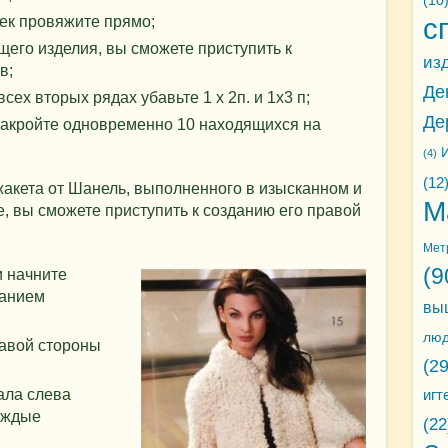
(10
с
ек провяжите прямо;
щего изделия, вы сможете приступить к
из
в;
Де
всех вторых рядах убавьте 1 х 2п. и 1х3 п;
Де
закройте одновременно 10 находящихся на
И
(4)
(12
акета от Шанель, выполненного в изысканном и
М
 вы сможете приступить к созданию его правой
Мет
(9
и начните
ванием
вы
лю
равой стороны
(29
ала слева
игт
каждые
(22