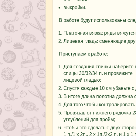
выкройки.
В работе будут использованы сл
Платочная вязка: ряды вяжутся 
Лицевая гладь: сменяющие друг 
Приступаем к работе:
Для создания спинки наберите 
спицы 30/32/34 п. и провяжите
лицевой гладью;
Спустя каждые 10 см убавьте с д
В итоге длина полотна должна с
Для того чтобы контролировать
Провязав от нижнего рядочка 2
углублений для пройм;
Чтобы это сделать с двух сторон
1 п./1 х 2п., 2 х 1п./2х2 п. и 1 х 1 п