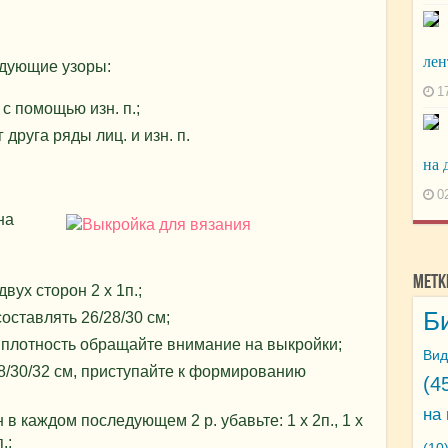
лен
едующие узоры:
1
с помощью изн. п.;
друга ряды лиц. и изн. п.
на 
0
на
Метк
вух сторон 2 х 1п.;
Б
оставлять 26/28/30 см;
 плотность обращайте внимание на выкройки;
Вид
8/30/32 см, приступайте к формированию
(4
на
 в каждом последующем 2 р. убавьте: 1 х 2п., 1 х
.;