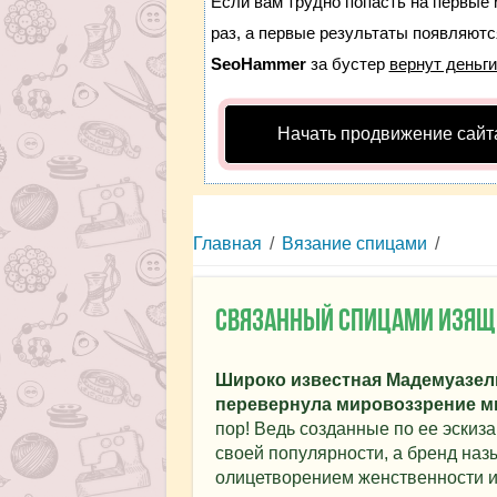
Если вам трудно попасть на первые 
раз, а первые результаты появляются
SeoHammer
за бустер
вернут деньги
Начать продвижение сайт
Главная
/
Вязание спицами
/
Связанный спицами изящн
Широко известная Мадемуазел
перевернула мировоззрение м
пор! Ведь созданные по ее эскиза
своей популярности, а бренд на
олицетворением женственности и