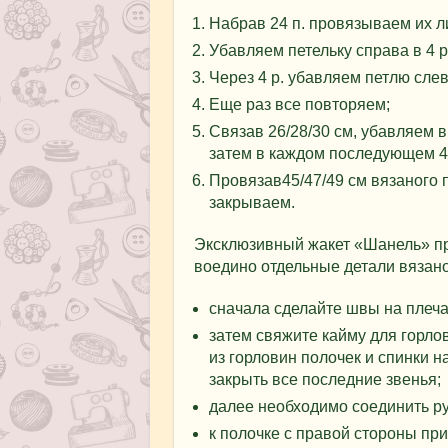
Набрав 24 п. провязываем их л
Убавляем петельку справа в 4 р.
Через 4 р. убавляем петлю слев
Еще раз все повторяем;
Связав 26/28/30 см, убавляем в к
затем в каждом последующем 4 р.
Провязав45/47/49 см вязаного 
закрываем.
Эксклюзивный жакет «Шанель» пр
воедино отдельные детали вязано
сначала сделайте швы на плеча
затем свяжите кайму для горлов
из горловин полочек и спинки на
закрыть все последние звенья;
далее необходимо соединить рук
к полочке с правой стороны пр