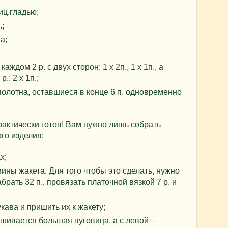
иц.гладью;
;
а;
аждом 2 р. с двух сторон: 1 х 2п., 1 х 1п., а
: 2 х 1п.;
полотна, оставшиеся в конце 6 п. одновременно
актически готов! Вам нужно лишь собрать
го изделия:
х;
ины жакета. Для того чтобы это сделать, нужно
брать 32 п., провязать платочной вязкой 7 р. и
ава и пришить их к жакету;
ишивается большая пуговица, а с левой –