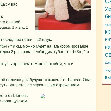
С
цах у вас
Ук
би
 к
го с левой
акс
авки: 1 х 2п., 1
кр
п.;
ни
последние петли – 12 штук;
 45/47/49 см, можно будет начать формирование
на
ждом 2 р. справа необходимо убавить: 1х3п., 1 х
с
сх
 штук закрываем тем же способом, что и
гла
вы
ой полочки для будущего жакета от Шанель. Она
о сути, является ее зеркальным отражением.
ета от Шанель,
м французском