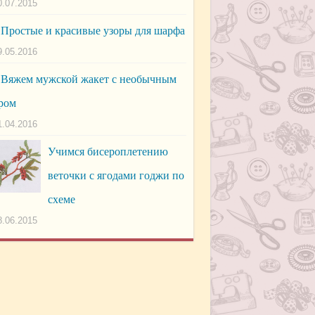
0.07.2015
Простые и красивые узоры для шарфа
9.05.2016
Вяжем мужской жакет с необычным
ром
1.04.2016
Учимся бисероплетению
веточки с ягодами годжи по
схеме
8.06.2015