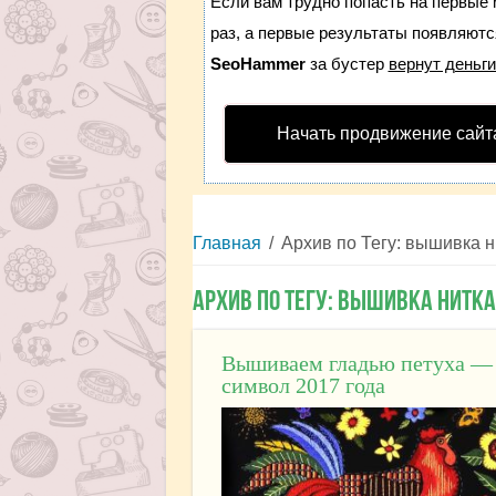
Если вам трудно попасть на первые 
раз, а первые результаты появляются
SeoHammer
за бустер
вернут деньги
Начать продвижение сайт
Главная
/
Архив по Тегу: вышивка 
Архив по Тегу:
вышивка нитк
Вышиваем гладью петуха —
символ 2017 года