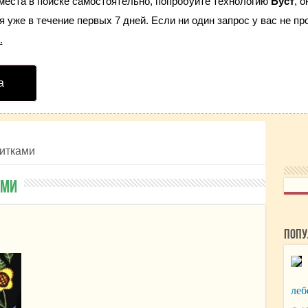
места в поиске самостоятельно, попробуйте технологию
Буст
, 
 уже в течение первых 7 дней. Если ни один запрос у вас не про
.
а
нитками
ами
Попу
леб