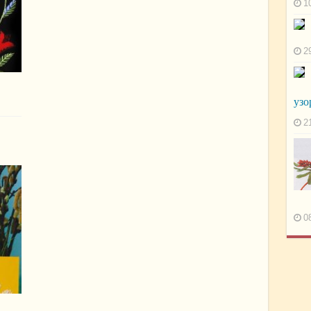
1
2
узо
2
0