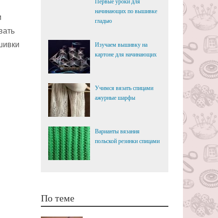
Первые уроки для
начинающих по вышивке
м
гладью
вать
шивки
Изучаем вышивку на
картоне для начинающих
Учимся вязать спицами
ажурные шарфы
Варианты вязания
польской резинки спицами
По теме