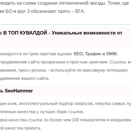
видеть на схеме создания пятиконечной звезды. Точки, где
ки БО и круг 3 обозначают пр
ять – ВГА.
ы В ТОП КУВАЛДОЙ - Уникальные возможности от
изируется по трем пакетам оценки:
SEO, Трафик и SMM.
продвижение сайта прозрачным и простым занятием. Ссылки, 
оминания, пресс-релизы - используйте по максимуму потенциал
движения вашего сайта.
ть SeoHammer
ин клик, интеллектуальный подбор запросов, покупка самых л
тепенью качества у лучших бирж ссылок.
рка качества ссылок по более чем 100 показателям и ежеднев
ей качества проекта.