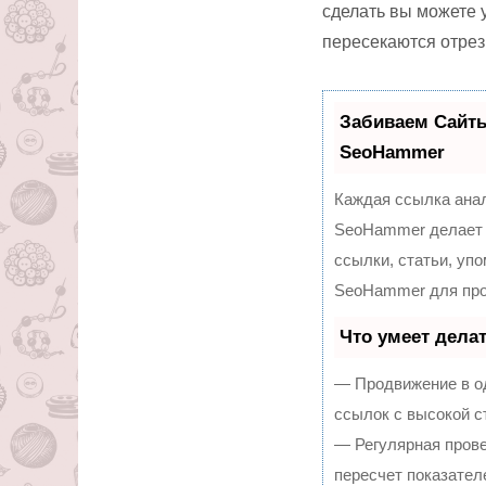
сделать вы можете у
пересекаются отрез
Забиваем Сайт
SeoHammer
Каждая ссылка анал
SeoHammer делает 
ссылки, статьи, уп
SeoHammer для про
Что умеет дела
— Продвижение в од
ссылок с высокой с
— Регулярная прове
пересчет показател