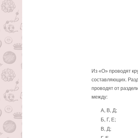
Из «О» проводят кр
составляющих. Разд
проводят от раздел
между:
А, В, Д;
Б, Г, Е;
В, Д;