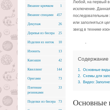
Любой, на первый в
Вязание крючком
1
исключение. Данная
Вязание спицами
457
последовательным з
или заполняться це
Декупаж
26
звезд в технике изо
Деревья из бисера
25
Изделия из ниток
10
Изонить
13
Содержание
Канзаши
42
Квиллинг
144
1
Основные виды 
2
Схемы для запо
Оригами
73
3
Видео: Заполнен
Плетение
33
резинками
Основные 
Поделки из бисера
73