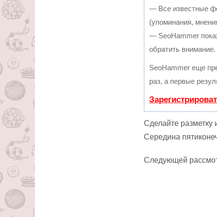
— Все известные ф
(упоминания, мнения
— SeoHammer покаже
обратить внимание.
SeoHammer еще пре
раз, а первые резу
Зарегистрироват
Сделайте разметку 
Середина пятиконеч
Следующей рассмот