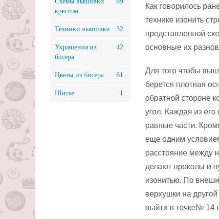
Схемы вышивки
69
Как говорилось ран
крестом
технике изонить стр
Техники вышивки
32
представленной схе
основные их разнов
Украшения из
42
бисера
Для того чтобы выш
Цветы из бисера
61
берется плотная осн
Шитье
1
обратной стороне ко
угол. Каждая из его
равные части. Кроме
еще одним условие
расстояние между н
делают проколы и н
изонитью. По внешн
верхушки на другой 
выйти в точке№ 14 