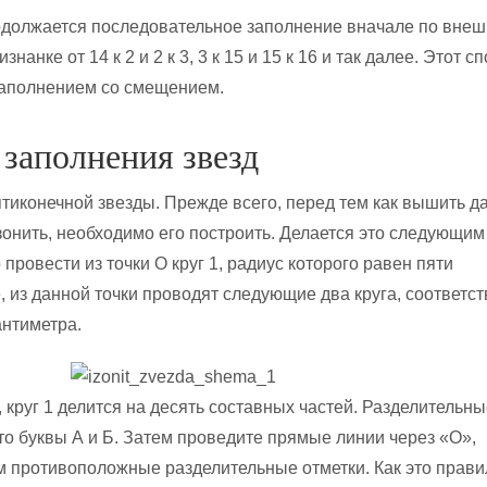
одолжается последовательное заполнение вначале по вне
знанке от 14 к 2 и 2 к 3, 3 к 15 и 15 к 16 и так далее. Этот с
заполнением со смещением.
заполнения звезд
тиконечной звезды. Прежде всего, перед тем как вышить д
зонить, необходимо его построить. Делается это следующим
провести из точки О круг 1, радиус которого равен пяти
, из данной точки проводят следующие два круга, соответс
антиметра.
круг 1 делится на десять составных частей. Разделительны
это буквы А и Б. Затем проведите прямые линии через «О»,
 противоположные разделительные отметки. Как это прави