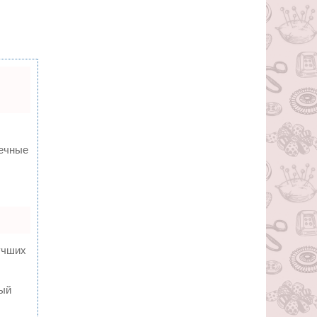
вечные
учших
ный