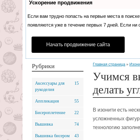
Ускорение продвижения
Если вам трудно попасть на первые места в поиск
появляются уже в течение первых 7 дней. Если ни о
Начать продвижение сайта
Главная страница
»
Изон
Рубрики
Учимся в
Аксессуары для
15
делать уг
рукоделия
Аппликация
55
В изонити есть нес
Бисероплетение
22
усложненных фигур
Вышивка
74
технологию заполне
Вышивка бисером
43