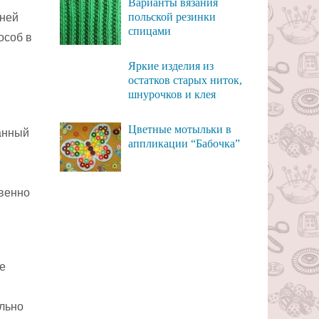
Варианты вязания
польской резинки
шней
спицами
пособ в
Яркие изделия из
остатков старых ниток,
шнурочков и клея
Цветные мотыльки в
анный
аппликации “Бабочка”
твенно
е
льно