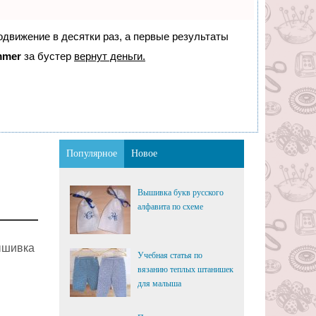
родвижение в десятки раз, а первые результаты
mmer
за бустер
вернут деньги.
Популярное
Новое
Вышивка букв русского
алфавита по схеме
ышивка
Учебная статья по
вязанию теплых штанишек
для малыша