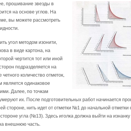
ее, прошивание звезды в
оится на основе углов. На
ме, вы можете рассмотреть
идности.
ить угол методом изонити,
ова в виде картона, на
торой чертится тот или иной
 сторон подразделяется на
 четного количество отметок,
м является одинаковое
ими. Далее, по точкам
умеруют их. После подготовительных работ начинается пр
ей стороне, нить идет от отметки №1 до начальной отметки 
стороне угла (№13). Здесь иголка должна выйти на изнанку
на внешнюю часть.