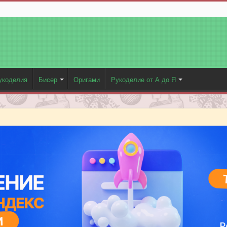
укоделия
Бисер
Оригами
Рукоделие от А до Я