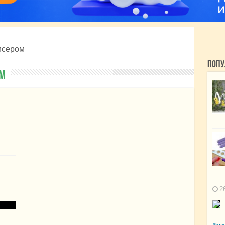
исером
Попу
ом
2