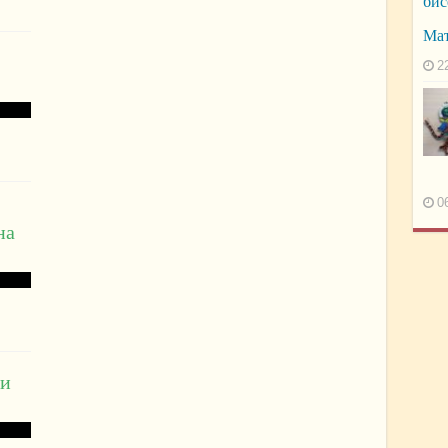
бис
Ма
2
0
на
щи