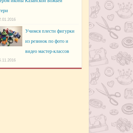
ером иконы Казанской Божьей
тери
2.01.2016
Учимся плести фигурки
из резинок по фото и
видео мастер-классов
6.11.2016