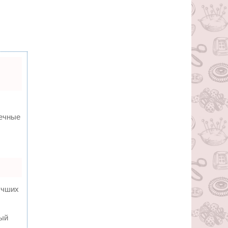
вечные
учших
ный