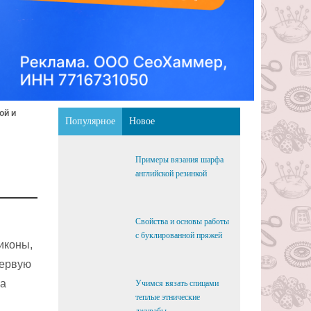
ой и
Популярное
Новое
Примеры вязания шарфа
английской резинкой
Свойства и основы работы
с буклированной пряжей
иконы,
первую
 а
Учимся вязать спицами
теплые этнические