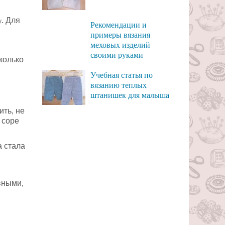
. Для
у
Рекомендации и
примеры вязания
меховых изделий
своими руками
колько
Учебная статья по
вязанию теплых
штанишек для малыша
ть, не
 соре
а стала
вными,