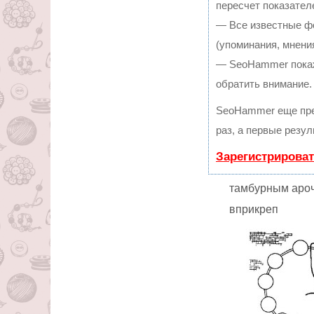
пересчет показател
— Все известные ф
(упоминания, мнения
— SeoHammer покаже
обратить внимание.
SeoHammer еще пре
раз, а первые резу
Зарегистрироват
тамбурным аро
вприкреп