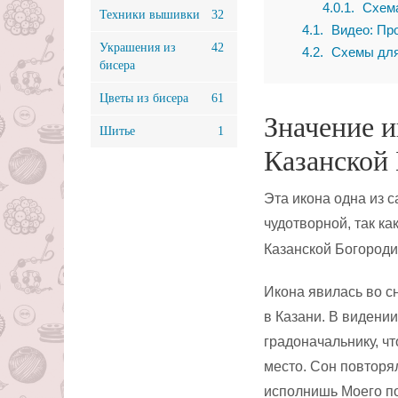
4.0.1
Схема
Техники вышивки
32
4.1
Видео: Про
Украшения из
42
4.2
Схемы для
бисера
Цветы из бисера
61
Значение и
Шитье
1
Казанской
Эта икона одна из 
чудотворной, так ка
Казанской Богороди
Икона явилась во с
в Казани. В видени
градоначальнику, чт
место. Сон повторя
исполнишь Моего по