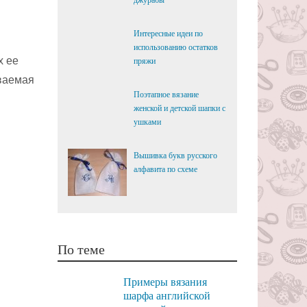
джурабы
Интересные идеи по
использованию остатков
х ее
пряжи
ваемая
Поэтапное вязание
женской и детской шапки с
ушками
Вышивка букв русского
алфавита по схеме
По теме
Примеры вязания
шарфа английской