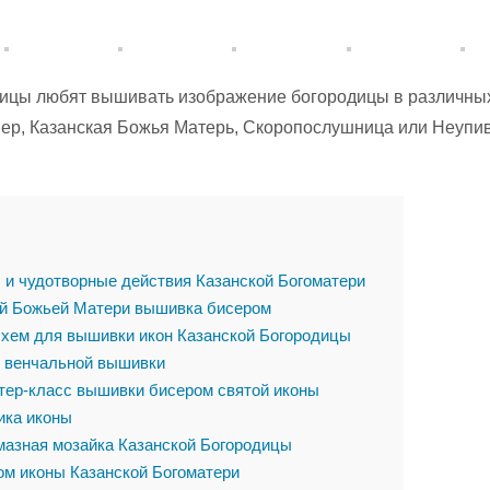
ицы любят вышивать изображение богородицы в различны
мер, Казанская Божья Матерь, Скоропослушница или Неупи
 и чудотворные действия Казанской Богоматери
й Божьей Матери вышивка бисером
хем для вышивки икон Казанской Богородицы
 венчальной вышивки
ер-класс вышивки бисером святой иконы
ика иконы
азная мозайка Казанской Богородицы
м иконы Казанской Богоматери