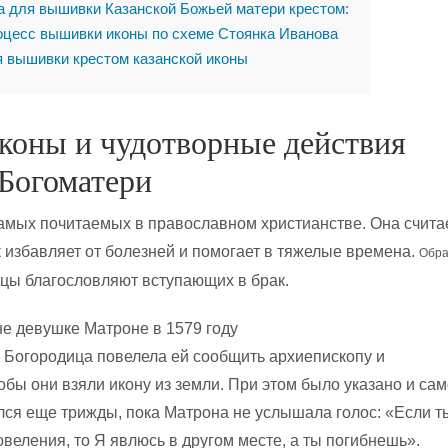
 для вышивки Казанской Божьей матери крестом:
цесс вышивки иконы по схеме Стоянка Иванова
 вышивки крестом казанской иконы
коны и чудотворные действия
 Богоматери
самых почитаемых в православном христианстве. Она счита
к избавляет от болезней и помогает в тяжелые времена.
Обр
цы благословляют вступающих в брак.
не девушке Матроне в 1579 году
и Богородица повелела ей сообщить архиепископу и
обы они взяли икону из земли. При этом было указано и са
лся еще трижды, пока Матрона не услышала голос: «Если т
веления, то Я явлюсь в другом месте, а ты погибнешь».