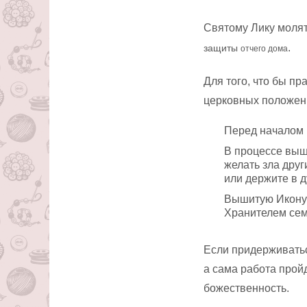
Святому Лику молят
.
защиты
отчего дома
Для того, что бы п
церковных положен
Перед началом 
В процессе выш
желать зла друг
или держите в д
Вышитую Икону н
Хранителем сем
Если придерживаться
а сама работа пройд
божественность.