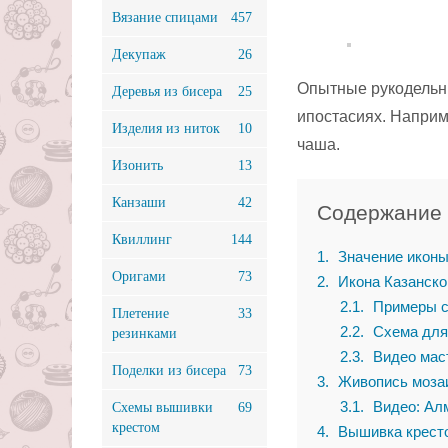
Вязание спицами
457
Декупаж
26
Опытные рукодельн
Деревья из бисера
25
ипостасиях. Напри
Изделия из ниток
10
чаша.
Изонить
13
Канзаши
42
Содержание
Квиллинг
144
1
Значение иконы
Оригами
73
2
Икона Казанско
2.1
Примеры с
Плетение
33
2.2
Схема для
резинками
2.3
Видео маст
Поделки из бисера
73
3
Живопись моза
3.1
Видео: Алм
Схемы вышивки
69
крестом
4
Вышивка кресто