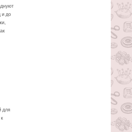
зднуют
 и до
ки,
ак
й для
 к