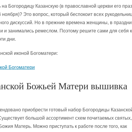
на Богородицу Казанскую (в православной церкви его пра
4 ноября)? Это вопрос, который беспокоит всех рукодельниц
ного дискуссий. Но в прежние времена женщины, в праздни
и и занимались ремеслом. Поэтому решите сами для себя к
ти дни.
нской иконой Богоматери:
анской Божьей Матери вышивка
ндовано приобрести готовый набор Богородицы Казанско
уществует большой ассортимент схем почитаемых святых,
Божия Матерь. Можно приступать к работе после того, как