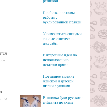
резинкой
Свойства и основы
работы с
буклированной пряжей
Учимся вязать спицами
теплые этнические
джурабы
ется
Интересные идеи по
использованию
азом
остатков пряжи
Поэтапное вязание
женской и детской
шапки с ушками
мо
Вышивка букв русского
ы не
алфавита по схеме