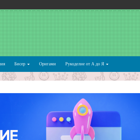
лия
Бисер
Оригами
Рукоделие от А до Я