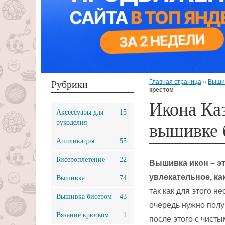
Главная страница
»
Выши
Рубрики
крестом
Икона Ка
Аксессуары для
15
рукоделия
вышивке 
Аппликация
55
Бисероплетение
22
Вышивка икон – эт
увлекательное, ка
Вышивка
74
так как для этого 
Вышивка бисером
43
очередь нужно полу
Вязание крючком
1
после этого с чист