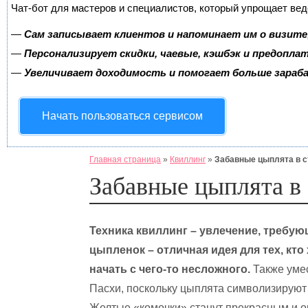
Чат-бот для мастеров и специалистов, который упрощает вед
—
Сам записывает клиентов и напоминает им о визите
—
Персонализирует скидки, чаевые, кэшбэк и предопла
—
Увеличивает доходимость и помогает больше зара
Начать пользоваться сервисом
Главная страница
»
Квиллинг
»
Забавные цыплята в с
Забавные цыплята в
Техника квиллинг – увлечение, требую
цыпленок – отличная идея для тех, кто
начать с чего-то несложного.
Также умес
Пасхи, поскольку цыплята символизируют 
Желтые «комочки» станут прекрасным и о